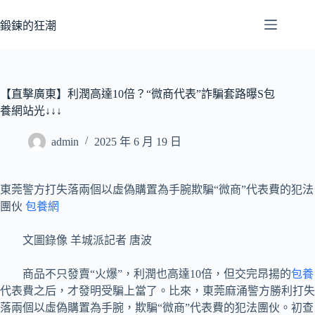
跳
至
鍛鍊的狂潮
主
要
內
容
【直擊廣東】利潤高達10倍？“微商代表”詐騙套路曝S包
養網站光↓↓↓
admin
2025 年 6 月 19 日
東莞警方打失落兩個以虛偽購置為手腕欺騙“微商”代表費的犯法
團伙
包養網
文圖錄像 羊城派記者 唐波
商品不只發賣“火爆”，利潤也高達10倍，但交完昂揚的
包養
代表費之后，才發明受騙上當了。比來，東莞麻涌警方勝利打失
落兩個以虛偽購置為手腕，欺騙“微商”代表費的犯法團伙。初查