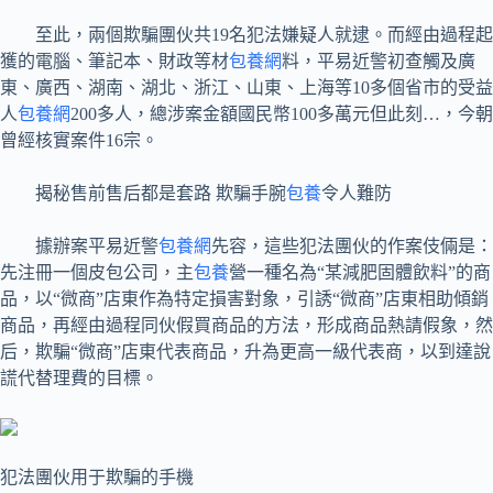
至此，兩個欺騙團伙共19名犯法嫌疑人就逮。而經由過程起
獲的電腦、筆記本、財政等材
包養網
料，平易近警初查觸及廣
東、廣西、湖南、湖北、浙江、山東、上海等10多個省市的受益
人
包養網
200多人，總涉案金額國民幣100多萬元但此刻…，今朝
曾經核實案件16宗。
揭秘售前售后都是套路 欺騙手腕
包養
令人難防
據辦案平易近警
包養網
先容，這些犯法團伙的作案伎倆是：
先注冊一個皮包公司，主
包養
營一種名為“某減肥固體飲料”的商
品，以“微商”店東作為特定損害對象，引誘“微商”店東相助傾銷
商品，再經由過程同伙假買商品的方法，形成商品熱請假象，然
后，欺騙“微商”店東代表商品，升為更高一級代表商，以到達說
謊代替理費的目標。
犯法團伙用于欺騙的手機