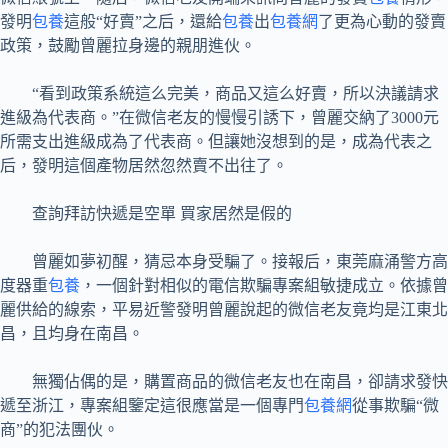
發明
包養
這般“好賣”之后，還給
包養
出
包養網
了更為心動的發賣
政策，鼓勵曾麗拉身邊的親朋進伙。
“看到政策系統這么完美，商品又這么好賣，所以決議請求
進級為代表商。”在微信老友的慢慢引誘下，曾麗交納了3000元
所需支出進級成為了代表商。但讓她沒想到的是，成為代表之
后，發明這個產物居然忽然賣不出往了。
查詢拜訪快遞是空單 買家居然是假的
曾麗如夢初醒，猜忌本身受騙了。接報后，東莞麻涌警方高
度器重
包養
，一個針對相似的電信欺騙專案組敏捷成立。依據曾
麗供給的線索，平易近警發明曾麗說起的微信老友竟均是江東北
昌，且均身在南昌。
無獨佔偶的是，購置商品的微信老友也在南昌，卻請求發快
遞至浙江，專案組鑒定這很應當是一個專門
包養網
從事欺騙“微
商”的犯法團伙。