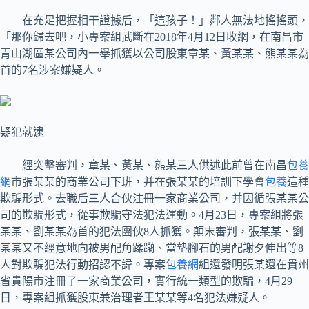
在充足把握相干證據后，「這孩子！」鄰人無法地搖搖頭，
「那你歸去吧，小專案組武斷在2018年4月12日收網，在南昌市
青山湖區某公司內一舉抓獲以公司股東章某、黃某某、熊某某為
首的7名涉案嫌疑人。
疑犯就逮
經突擊審判，章某、黃某、熊某三人供述此前曾在南昌
包養
網
市張某某的商業公司下班，并在張某某的培訓下學會
包養
這種
欺騙形式。去職后三人合伙注冊一家商業公司，并因循張某某公
司的欺騙形式，從事欺騙守法犯法運動。4月23日，專案組將張
某某、劉某某為首的犯法團伙8人抓獲。顛末審判，張某某、劉
某某又不經意地向被男配角蹂躪、當墊腳石的男配謝夕伸出等8
人對欺騙犯法行動招認不諱。專案
包養網
組還發明張某還在貴州
省貴陽市注冊了一家商業公司，實行統一類型的欺騙，4月29
日，專案組抓獲股東兼治理者王某某等4名犯法嫌疑人。