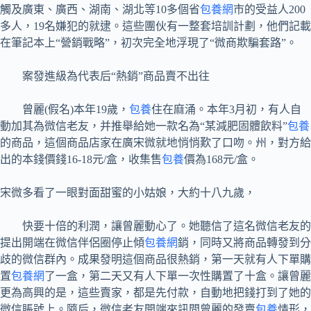
觸及廣東、廣西、湖南、湖北等10多個省
包養網
市的受益人200
多人，19名嫌犯的就逮。這些團伙有一整套培訓計劃，他們記載
在筆記本上“營銷戰略”，初次完全地浮現了“微商欺騙套路”。
案發進級為代表后“熱銷”商品賣不出往
曾麗(假名)本年19歲，
包養
住在麻涌。本年3月初，有人自
動加其為微信老友，并推舉給她一款名為“某減肥固體飲料”
包養
的商品，這個商品店家在廣宋微就地悄悄歎了口吻。州，對方給
出的本錢價錢16-18元/盒，收集售
包養
價為168元/盒。
宋微多看了一眼對面甜蜜的小姑娘，大約十八九歲，
快要十倍的利潤，讓曾麗動心了。她聽信了這名微信老友的
提出開端在微信伴侶圈停止傾
包養網
銷，同時又將商品轉發到分
歧的微信群內。成果發明這個商品很熱銷，第一天就有人下單購
置
包養網
了一盒，第二天又有人下單一次性購置了十盒。讓曾麗
更為高興的是，這些賣家，都是先付款，自動地把錢打到了她的
微信賬號上。隨后，微信老友開端來訊問曾麗的發賣
包養
情形，