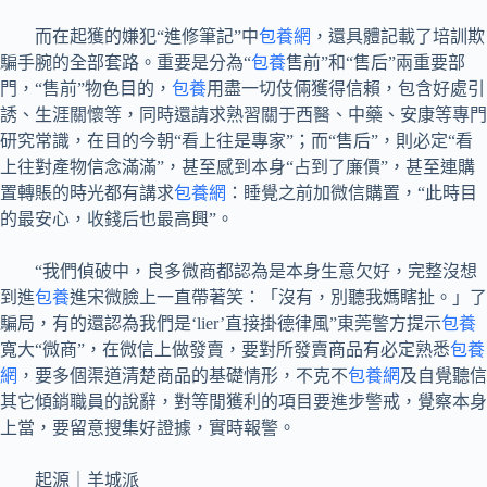
而在起獲的嫌犯“進修筆記”中
包養網
，還具體記載了培訓欺
騙手腕的全部套路。重要是分為“
包養
售前”和“售后”兩重要部
門，“售前”物色目的，
包養
用盡一切伎倆獲得信賴，包含好處引
誘、生涯關懷等，同時還請求熟習關于西醫、中藥、安康等專門
研究常識，在目的今朝“看上往是專家”；而“售后”，則必定“看
上往對產物信念滿滿”，甚至感到本身“占到了廉價”，甚至連購
置轉賬的時光都有講求
包養網
：睡覺之前加微信購置，“此時目
的最安心，收錢后也最高興”。
“我們偵破中，良多微商都認為是本身生意欠好，完整沒想
到進
包養
進宋微臉上一直帶著笑：「沒有，別聽我媽瞎扯。」了
騙局，有的還認為我們是‘lier’直接掛德律風”東莞警方提示
包養
寬大“微商”，在微信上做發賣，要對所發賣商品有必定熟悉
包養
網
，要多個渠道清楚商品的基礎情形，不克不
包養網
及自覺聽信
其它傾銷職員的說辭，對等閒獲利的項目要進步警戒，覺察本身
上當，要留意搜集好證據，實時報警。
起源｜羊城派