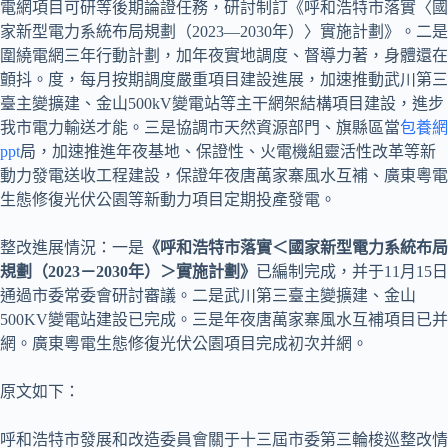
電網項目可研等後期論證任務，研討制訂《呼和浩特市落實〈國
家新型電力系統布局規劃（2023—2030年）〉實施計劃》。二是
圍繞電網三年行動計劃，加年夜實地調度、督導力著，身體還在
顫抖。度，每月按期調度嚴重項目建設進展，加速推動武川第三
臺主變擴建、金山500kV變電站等主干網架結構項目建設，進步
我市電力輸送才能。三是協調市天然資源部門、旗縣區當
包養網
ppt
局，加速推進年夜基地、保證性、火電機組靈活性改革等新
動力發電送收工程建設，保證年夜唐萬家寨風水互補、廣東粵電
生態修復光伏公園等新動力項目定期投產發電。
整改進展情況：一是
《呼和浩特市落實＜國家新型電力系統布局
規劃（2023－2030年）＞實施計劃》
已編制完成，并于11月15日
通過市委常委會研討審議。二是武川第三臺主變擴建、金山
500KV變電站建設已完成。三是年夜唐萬家寨風水互補項目已并
網。廣東粵電生態修復光伏公園項目完成初次并網。
原文如下：
呼和浩特市發展和改造委員會關于十三屆市委第三輪梭巡整改情