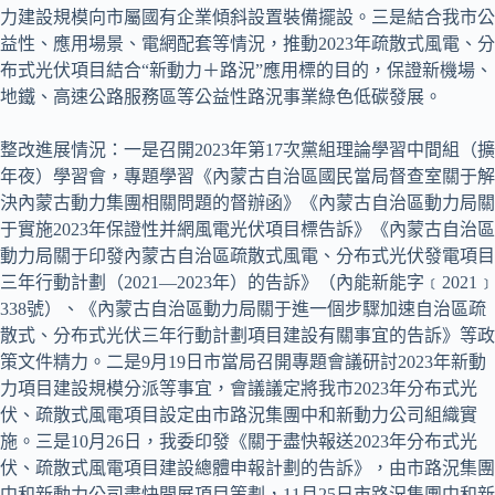
力建設規模向市屬國有企業傾斜設置裝備擺設。三是結合我市公
益性、應用場景、電網配套等情況，推動2023年疏散式風電、分
布式光伏項目結合“新動力＋路況”應用標的目的，保證新機場、
地鐵、高速公路服務區等公益性路況事業綠色低碳發展。
整改進展情況：一是召開2023年第17次黨組理論學習中間組（擴
年夜）學習會，專題學習《內蒙古自治區國民當局督查室關于解
決內蒙古動力集團相關問題的督辦函》《內蒙古自治區動力局關
于實施2023年保證性并網風電光伏項目標告訴》《內蒙古自治區
動力局關于印發內蒙古自治區疏散式風電、分布式光伏發電項目
三年行動計劃（2021—2023年）的告訴》（內能新能字﹝2021﹞
338號）、《內蒙古自治區動力局關于進一個步驟加速自治區疏
散式、分布式光伏三年行動計劃項目建設有關事宜的告訴》等政
策文件精力。二是9月19日市當局召開專題會議研討2023年新動
力項目建設規模分派等事宜，會議議定將我市2023年分布式光
伏、疏散式風電項目設定由市路況集團中和新動力公司組織實
施。三是10月26日，我委印發《關于盡快報送2023年分布式光
伏、疏散式風電項目建設總體申報計劃的告訴》，由市路況集團
中和新動力公司盡快開展項目策劃，11月25日市路況集團中和新