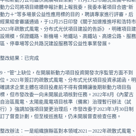
動力公司將項目總體申報計劃上報我委，我委本著項目合適“新
動力＋”等多場景公益性應用標的目的，聘請專家進行評審，后
經黨組會審議通過，于12月25日印發《關于加速推進呼和浩特市
2023年疏散式風電、分布式光伏項目建設的告訴》，明確項目建
設規模，保證鐵路、新機場、地鐵站、高鐵站、高速公路、服務
區、停車場等公共路況建設服務等公益性事業發展。
整改結果：已完成
9．“管”上缺位，在開展新動力項目投資開發次序監管方面不到
位。2021年簽訂的疏散式風電、分布式光伏項目投資承諾函，明
確請求企業主體在項目投產前不得有償轉讓後期新動力項目指
標，但市發改委一向未開展此項核對任務。2022年8月《內蒙古
自治區風電、太陽能風電項目核準（備案）治理暫行辦法（試
行）》強調加強項目變更治理后，市發改委于2023年3月30日制
訂了督查計劃，但至梭巡進駐，仍未開展督查檢查任務。
整改辦法：一是組織旗縣區對本領域2021－2022年疏散式風電、