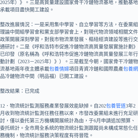
2025年）》。三是高質量建設國家骨干冷鏈物流基地，推動基地
承載項目盡快開工建設。
整改進展情況：一是采用集中學習、自立學習等方法，在委黨組
理論中間組學習會和黨支部學習會上，對現代物流領域相關文件
政策開展深刻學習，對我市物流業發展、樞紐經濟建設等進行交
通研討。二是《呼和浩特市促進冷鏈物流高質量發展實施計劃》
已印發（原名稱為《呼和浩特市促進冷鏈物流高質量發展三年行
動計劃（2023－2025年）》）。三是截至今朝，國家骨干冷鏈物
流基地兩年夜主體承載
包養情婦
項目青資冷鏈和國際農產
包養網
品冷鏈物流中間（明品福）已開工建設。
整改結果：已完成
12．物流統計監測服務產業發展效能缺掉。自202
包養管道
3年2
月收到物流統計監測任務任務以來，市發改委黨組未進行充足研
討，僅以委托第三方機構開展統計為由，于6月申請追加預算、
委托統計。全市周全系統的物流統計監測跟蹤尚未構成常態化任
務機制，物流統計服務決策程度有待晉陞。