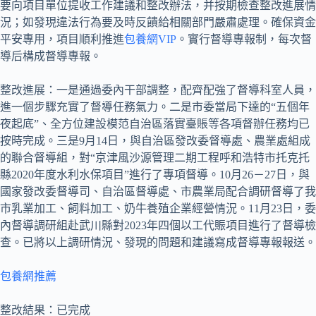
要向項目單位提收工作建議和整改辦法，并按期檢查整改進展情
況；如發現違法行為要及時反饋給相關部門嚴肅處理。確保資金
平安專用，項目順利推進
包養網VIP
。實行督導專報制，每次督
導后構成督導專報。
整改進展：一是通過委內干部調整，配齊配強了督導科室人員，
進一個步驟充實了督導任務氣力。二是市委當局下達的“五個年
夜起底”、全方位建設模范自治區落實臺賬等各項督辦任務均已
按時完成。三是9月14日，與自治區發改委督導處、農業處組成
的聯合督導組，對“京津風沙源管理二期工程呼和浩特市托克托
縣2020年度水利水保項目”進行了專項督導。10月26－27日，與
國家發改委督導司、自治區督導處、市農業局配合調研督導了我
市乳業加工、飼料加工、奶牛養殖企業經營情況。11月23日，委
內督導調研組赴武川縣對2023年四個以工代賑項目進行了督導檢
查。已將以上調研情況、發現的問題和建議寫成督導專報報送。
包養網推薦
整改結果：已完成