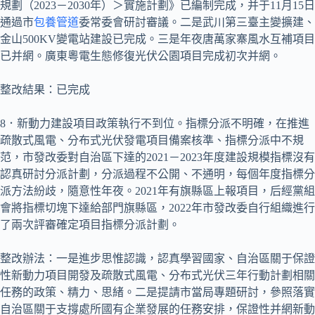
規劃（2023－2030年）＞實施計劃》已編制完成，并于11月15日
通過市
包養管道
委常委會研討審議。二是武川第三臺主變擴建、
金山500KV變電站建設已完成。三是年夜唐萬家寨風水互補項目
已并網。廣東粵電生態修復光伏公園項目完成初次并網。
整改結果：已完成
8．新動力建設項目政策執行不到位。指標分派不明確，在推進
疏散式風電、分布式光伏發電項目備案核準、指標分派中不規
范，市發改委對自治區下達的2021－2023年度建設規模指標沒有
認真研討分派計劃，分派過程不公開、不通明，每個年度指標分
派方法紛歧，隨意性年夜。2021年有旗縣區上報項目，后經黨組
會將指標切塊下達給部門旗縣區，2022年市發改委自行組織進行
了兩次評審確定項目指標分派計劃。
整改辦法：一是進步思惟認識，認真學習國家、自治區關于保證
性新動力項目開發及疏散式風電、分布式光伏三年行動計劃相關
任務的政策、精力、思緒。二是提請市當局專題研討，參照落實
自治區關于支撐處所國有企業發展的任務安排，保證性并網新動