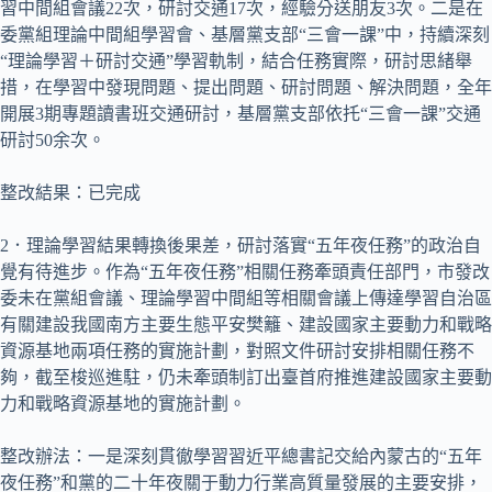
習中間組會議22次，研討交通17次，經驗分送朋友3次。二是在
委黨組理論中間組學習會、基層黨支部“三會一課”中，持續深刻
“理論學習＋研討交通”學習軌制，結合任務實際，研討思緒舉
措，在學習中發現問題、提出問題、研討問題、解決問題，全年
開展3期專題讀書班交通研討，基層黨支部依托“三會一課”交通
研討50余次。
整改結果：已完成
2．理論學習結果轉換後果差，研討落實“五年夜任務”的政治自
覺有待進步。作為“五年夜任務”相關任務牽頭責任部門，市發改
委未在黨組會議、理論學習中間組等相關會議上傳達學習自治區
有關建設我國南方主要生態平安樊籬、建設國家主要動力和戰略
資源基地兩項任務的實施計劃，對照文件研討安排相關任務不
夠，截至梭巡進駐，仍未牽頭制訂出臺首府推進建設國家主要動
力和戰略資源基地的實施計劃。
整改辦法：一是深刻貫徹學習習近平總書記交給內蒙古的“五年
夜任務”和黨的二十年夜關于動力行業高質量發展的主要安排，