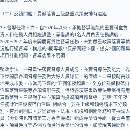
（二）反饋問題：貫徹落實上級嚴重決策安排有差距
3．督導任務不力。自2020年以來，承擔督導職能的重要科室負
責人和任務人員相繼調整，靠借調的1名人員負責任務調度。
2020－2021年度未開展實質性督導任務，未對嚴重政策落實等情
況進行過督導，構成的6期專報中反饋問題18個，僅有2個問題與
項目計劃相關，督導後果不明顯。
整改辦法：一是盡快落實督導人員成分，充實督導任務氣力，為
下步開展各項督導任務做大好人員隊伍上的保證。二是按時高效
地完成市委、市當局下達的“五個年夜起底”、全方位建設模范自
治區落實臺賬等各項督辦任務，保證各項嚴重政策決策獲得有用
貫徹落實。三是對于中心預算內投資項目標督導，要與“五年夜
任務”和“建設模范自治區”相結合，要在上級和領導請求下分類
別、有計劃開展。要從督導、法規、紀檢和相關業務科室抽調人
員（需要時也可請第三方專業機構）組成專業督導組，從資金應
用、項目進展等各個方面進行專業化的督導。如發現普通問題，