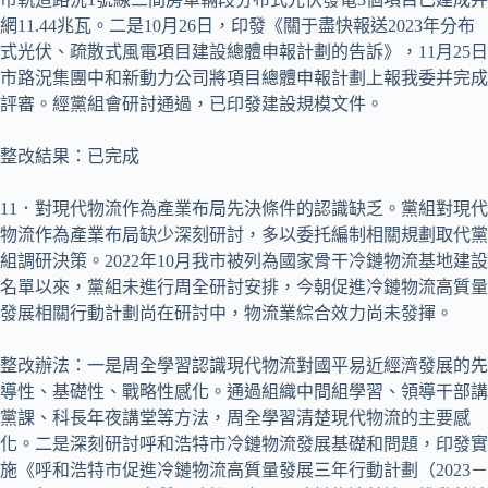
網11.44兆瓦。二是10月26日，印發《關于盡快報送2023年分布
式光伏、疏散式風電項目建設總體申報計劃的告訴》，11月25日
市路況集團中和新動力公司將項目總體申報計劃上報我委并完成
評審。經黨組會研討通過，已印發建設規模文件。
整改結果：已完成
11．對現代物流作為產業布局先決條件的認識缺乏。黨組對現代
物流作為產業布局缺少深刻研討，多以委托編制相關規劃取代黨
組調研決策。2022年10月我市被列為國家骨干冷鏈物流基地建設
名單以來，黨組未進行周全研討安排，今朝促進冷鏈物流高質量
發展相關行動計劃尚在研討中，物流業綜合效力尚未發揮。
整改辦法：一是周全學習認識現代物流對國平易近經濟發展的先
導性、基礎性、戰略性感化。通過組織中間組學習、領導干部講
黨課、科長年夜講堂等方法，周全學習清楚現代物流的主要感
化。二是深刻研討呼和浩特市冷鏈物流發展基礎和問題，印發實
施《呼和浩特市促進冷鏈物流高質量發展三年行動計劃（2023－