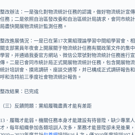
整改辦法：一是強化對物流統計任務的認識，做好物流統計宣傳
任務；二是依照自治區發改委和自治區統計局請求，會同市統計
局盡快開展物流統計監測任務。
整改進展情況：一是已在第17次黨組理論學習中間組學習會、相
關支部黨員年夜會上開展關于物流統計任務有關政策文件的集中
學習，并通過我委官方網站、微信公眾號對物流統計任務進行宣
傳。二是已會同市統計局正式開展物流統計任務，包含開展物流
統計培訓會、摸底調研、座談交通等，并已構成正式調研報告和
呼和浩特前三季度社會物流統計報告。
整改結果：已完成
（三）反饋問題：黨組履職盡責才能有差距
13．履職才能弱。機關任務本身才能建設有待晉陞，缺少專業人
才，每年組織參加各類培訓人次多，業務才能晉陞卻未見後果，
2019－2023年度共計
包養網
培訓616人次，僅2019年度培訓197人