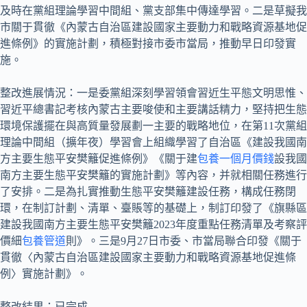
及時在黨組理論學習中間組、黨支部集中傳達學習。二是草擬我
市關于貫徹《內蒙古自治區建設國家主要動力和戰略資源基地促
進條例》的實施計劃，積極對接市委市當局，推動早日印發實
施。
整改進展情況：一是委黨組深刻學習領會習近生平態文明思惟、
習近平總書記考核內蒙古主要唆使和主要講話精力，堅持把生態
環境保護擺在與高質量發展劃一主要的戰略地位，在第11次黨組
理論中間組（擴年夜）學習會上組織學習了自治區《建設我國南
方主要生態平安樊籬促進條例》《關于建
包養一個月價錢
設我國
南方主要生態平安樊籬的實施計劃》等內容，并就相關任務進行
了安排。二是為扎實推動生態平安樊籬建設任務，構成任務閉
環，在制訂計劃、清單、臺賬等的基礎上，制訂印發了《旗縣區
建設我國南方主要生態平安樊籬2023年度重點任務清單及考察評
價細
包養管道
則》。三是9月27日市委、市當局聯合印發《關于
貫徹〈內蒙古自治區建設國家主要動力和戰略資源基地促進條
例〉實施計劃》。
整改結果：已完成