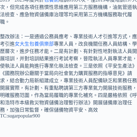
次，但完成各項任務慣性思維應用第三方服務機構，油氣管道執
法檢查、應急物資儲備庫治理等均采用第三方機構服務取代履
職。
整改辦法：一是通過公務員應考、專業技術人才引進等方式，應
考引進
女大生包養俱樂部
專業人員，改良機關任務人員結構、學
歷層次，進步任務才能。二是有計劃、有針對性地對執法人員開
展培訓，并對培訓結果進行考試考察，晉陞執法人員專業才能，
使執法人員能夠進行專業化執法檢查。三是依照《平安生產法》
《國務院辦公廳關于當局向社會氣力購買服務的指導意見》請
求，結合動力局新組建成立，專業技術人員配備缺乏和業務任務
開展實際，有計劃、有重點聘請第三方專業氣力開展技術服務，
明確服務范圍，作為當局履職的專業化補充。四是嚴格依照《呼
和浩特市本級救災物資儲備治理暫行辦法》開展儲備庫治理任
務，加強日常監督，確保儲備物資平安、高效
TC:sugarpopular900