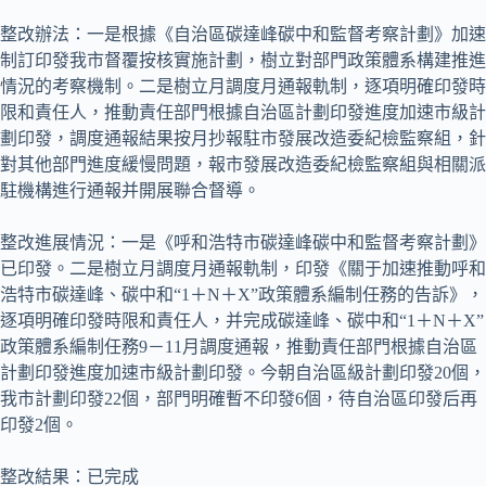
整改辦法：一是根據《自治區碳達峰碳中和監督考察計劃》加速
制訂印發我市督覆按核實施計劃，樹立對部門政策體系構建推進
情況的考察機制。二是樹立月調度月通報軌制，逐項明確印發時
限和責任人，推動責任部門根據自治區計劃印發進度加速市級計
劃印發，調度通報結果按月抄報駐市發展改造委紀檢監察組，針
對其他部門進度緩慢問題，報市發展改造委紀檢監察組與相關派
駐機構進行通報并開展聯合督導。
整改進展情況：一是《呼和浩特市碳達峰碳中和監督考察計劃》
已印發。二是樹立月調度月通報軌制，印發《關于加速推動呼和
浩特市碳達峰、碳中和“1＋N＋X”政策體系編制任務的告訴》，
逐項明確印發時限和責任人，并完成碳達峰、碳中和“1＋N＋X”
政策體系編制任務9－11月調度通報，推動責任部門根據自治區
計劃印發進度加速市級計劃印發。今朝自治區級計劃印發20個，
我市計劃印發22個，部門明確暫不印發6個，待自治區印發后再
印發2個。
整改結果：已完成