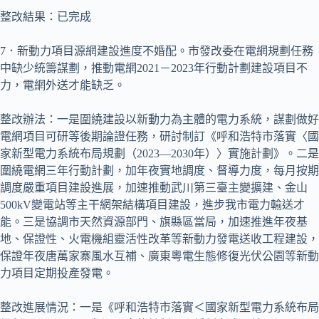
整改結果：已完成
7．新動力項目源網建設進度不婚配。市發改委在電網規劃任務
中缺少統籌謀劃，推動電網2021－2023年行動計劃建設項目不
力，電網外送才能缺乏。
整改辦法：一是圍繞建設以新動力為主體的電力系統，謀劃做好
電網項目可研等後期論證任務，研討制訂《呼和浩特市落實〈國
家新型電力系統布局規劃（2023—2030年）〉實施計劃》。二是
圍繞電網三年行動計劃，加年夜實地調度、督導力度，每月按期
調度嚴重項目建設進展，加速推動武川第三臺主變擴建、金山
500kV變電站等主干網架結構項目建設，進步我市電力輸送才
能。三是協調市天然資源部門、旗縣區當局，加速推進年夜基
地、保證性、火電機組靈活性改革等新動力發電送收工程建設，
保證年夜唐萬家寨風水互補、廣東粵電生態修復光伏公園等新動
力項目定期投產發電。
整改進展情況：一是《呼和浩特市落實＜國家新型電力系統布局