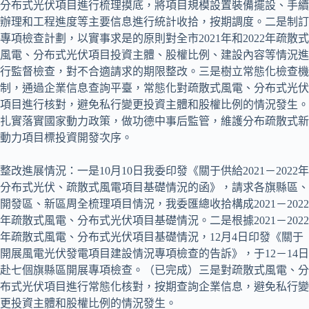
分布式光伏項目進行梳理摸底，將項目規模設置裝備擺設、手續
辦理和工程進度等主要信息進行統計收拾，按期調度。二是制訂
專項檢查計劃，以實事求是的原則對全市2021年和2022年疏散式
風電、分布式光伏項目投資主體、股權比例、建設內容等情況進
行監督檢查，對不合適請求的期限整改。三是樹立常態化檢查機
制，通過企業信息查詢平臺，常態化對疏散式風電、分布式光伏
項目進行核對，避免私行變更投資主體和股權比例的情況發生。
扎實落實國家動力政策，做功德中事后監管，維護分布疏散式新
動力項目標投資開發次序。
整改進展情況：一是10月10日我委印發《關于供給2021－2022年
分布式光伏、疏散式風電項目基礎情況的函》，請求各旗縣區、
開發區、新區周全梳理項目情況，我委匯總收拾構成2021－2022
年疏散式風電、分布式光伏項目基礎情況。二是根據2021－2022
年疏散式風電、分布式光伏項目基礎情況，12月4日印發《關于
開展風電光伏發電項目建設情況專項檢查的告訴》，于12－14日
赴七個旗縣區開展專項檢查。（已完成）三是對疏散式風電、分
布式光伏項目進行常態化核對，按期查詢企業信息，避免私行變
更投資主體和股權比例的情況發生。