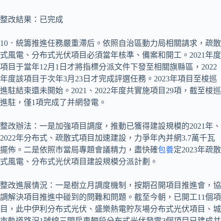
整改結果：已完成
10．統籌推進任務嚴重滯后。依照自治區動力局相關請求，疏散
式風電、分布式光伏項目必須當年核準、備案和開工。2021年度
項目于當年12月1日才將指標分派文件下發至相關旗縣區，2022
年度該項目于次年3月23日才完成評選任務。2023年項目至梭巡
進駐結束還未開始。2021、2022年度共實施項目29項，截至梭巡
進駐，僅1項完成了并網發電。
整改辦法：一是加強項目調度，推動已獲得建設規模的2021年、
2022年分布式、疏散式項目加速建設，力爭年內并網3.7萬千瓦
擺佈。二是依照市當局專題會議精力，盡快確
包養
定2023年疏散
式風電、分布式光伏項目建設規模分派計劃。
整改進展情況：一是樹立月調度機制，按期召開項目推進會，協
調解決項目推進中碰到的問難和問題。截至今朝，已開工11個項
目，此中伊利分布式光伏、盛樂熱電貯灰場分布式光伏項目、城
市軌道路況1號線三間房車輛段分布式光伏發電3個項目已建成并