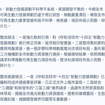
6．新動力發展謀劃不科學不系統，資源開發不集約。今朝全市
可再生動力發展規劃仍處于修訂狀態，規劃嚴重滯后，導致全市
可再生動力產業發展布局不科學、無依據，項目布局小而散、碎
片化。
整改辦法：一是強化軌制引領，對《呼和浩特市“十四五”新動力
發展規劃》進行修正完美，按流程印發實施。二是堅持集約節約
應用地盤資源，進一個步驟科學規劃風電光伏項目布局，委托第
三方機構對全市新動力資源進行摸排。根據摸排結果，依照規劃
請求科學推動可再生動力項目布局，堅決杜絕項目布局小而散、
碎片化。
整改進展情況：一是《呼和浩特市“十四五”新動力發展規劃》已
編制完成并通過專家評審，已正式文件上報市當局。二是結合
“三調圖”和新發布的“三區三線”邊界請求，函調市天然資源局和
林草局，開展全市風光新動力資源摸底。搜集到基礎農田、生態
保護紅線、城鎮開發邊界范圍等矢量數據。