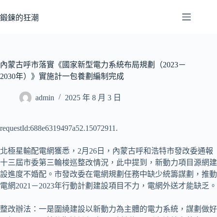
跳
至
鍛鍊的狂潮
主
要
內
容
內蒙古呼市落實《國家新型電力系統布局規劃（2023－
2030年）》實施計一包養劃編制完成
admin
2025 年 8 月 3 日
requestId:688e6319497a52.15072911.
北極星輸配電網獲悉，2月26日，內蒙古呼和浩特市發改委通報
十三屆市委第三輪梭巡整改情況，此中提到，新動力項目源網建
設進度不婚配。市發改委在電網規劃任務中缺少統籌謀劃，推動
電網2021－2023年行動計劃建設項目不力，電網外送才能缺乏。
整改辦法：一是圍繞建設以新動力為主體的電力系統，謀劃做好