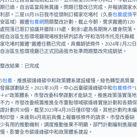
期已過，自治區當局無異議，問題已整改已完成，并報請國家水
利部。二是10月16日我市從頭制訂楊家圪堵村（久泰
包養感情
平
安區域）搬遷
包養網
問題整改計劃，截止今朝，需求搬遷的120
處院落已簽訂協議并撤除119處，剩余1處為長期無人棲身院落。
經自治區生態環境廳現場核對研判認為“呼和浩特市托克托縣楊
家圪堵村搬遷”搬遷任務已完成，具備銷號條件，2024年1月22日
自治區生態環境廳已正式回函我市批準問題整改完成銷號。
整改結果：已完成
5
包養
．推進碳達峰碳中和政策體系建設緩慢，綠色轉型高質量
發展謀劃缺乏。2021年10月，中心出臺碳達峰碳中和
包養條件
“1
＋n”政策體系，市發改委科學謀劃才能缺乏，推進政策落實落地
不力。市發改委統籌推進全市重點領域碳達峰實施計劃和各類保
證計劃共30個，截至2023年4月28日僅印發5個，其他計劃均未編
制印發，未達到4月底前具備上報審核條件的請求。市發改委缺
少有用的推動機制，調度推動後果不明顯，部門計劃編制進展緩
慢，影響全市碳達峰碳中和政策體系建設。