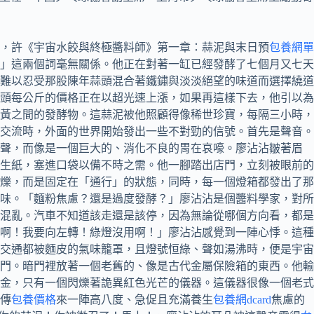
年，許《宇宙水餃與終極醬料師》第一章：蒜泥與末日預
包養網單
」這兩個詞毫無關係。他正在對著一缸已經發酵了七個月又七天
難以忍受那股陳年蒜頭混合著鐵鏽與淡淡絕望的味道而選擇繞道
頭每公斤的價格正在以超光速上漲，如果再這樣下去，他引以為
黃之間的發酵物。這蒜泥被他照顧得像稀世珍寶，每隔三小時，
靈交流時，外面的世界開始發出一些不對勁的信號。首先是聲音。
笛聲，而像是一個巨大的、消化不良的胃在哀嚎。廖沾沾皺著眉
生紙，塞進口袋以備不時之需。他一腳踏出店門，立刻被眼前的
爍，而是固定在「通行」的狀態，同時，每一個燈箱都發出了那
味。「麵粉焦慮？還是過度發酵？」廖沾沾是個醬料學家，對所
混亂。汽車不知道該走還是該停，因為無論從哪個方向看，都是
啊！我要向左轉！綠燈沒用啊！」廖沾沾感覺到一陣心悸。這種
交通都被麵皮的氣味籠罩，且燈號恒綠、聲如湯沸時，便是宇宙
門。暗門裡放著一個老舊的、像是古代金屬保險箱的東西。他輸
金，只有一個閃爍著詭異紅色光芒的儀器。這儀器很像一個老式
傳
包養價格
來一陣高八度、急促且充滿養生
包養網dcard
焦慮的