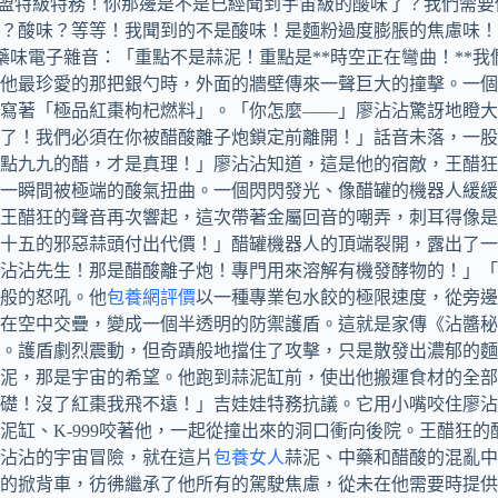
餃聯盟特級特務！你那邊是不是已經聞到宇宙級的酸味了？我們需
？酸味？等等！我聞到的不是酸味！是麵粉過度膨脹的焦慮味！
中藥味電子雜音：「重點不是蒜泥！重點是**時空正在彎曲！*
他最珍愛的那把銀勺時，外面的牆壁傳來一聲巨大的撞擊。一個
寫著「極品紅棗枸杞燃料」。「你怎麼——」廖沾沾驚訝地瞪大了
了！我們必須在你被醋酸離子炮鎖定前離開！」話音未落，一股
點九九的醋，才是真理！」廖沾沾知道，這是他的宿敵，王醋狂
一瞬間被極端的酸氣扭曲。一個閃閃發光、像醋罐的機器人緩緩
王醋狂的聲音再次響起，這次帶著金屬回音的嘲弄，刺耳得像是
十五的邪惡蒜頭付出代價！」醋罐機器人的頂端裂開，露出了一
沾沾先生！那是醋酸離子炮！專門用來溶解有機發酵物的！」「
般的怒吼。他
包養網評價
以一種專業包水餃的極限速度，從旁邊
在空中交疊，變成一個半透明的防禦護盾。這就是家傳《沾醬秘
。護盾劇烈震動，但奇蹟般地擋住了攻擊，只是散發出濃郁的麵香
泥，那是宇宙的希望。他跑到蒜泥缸前，使出他搬運食材的全部力
基礎！沒了紅棗我飛不遠！」吉娃娃特務抗議。它用小嘴咬住廖
泥缸、K-999咬著他，一起從撞出來的洞口衝向後院。王醋狂
沾沾的宇宙冒險，就在這片
包養女人
蒜泥、中藥和醋酸的混亂中
的掀背車，彷彿繼承了他所有的駕駛焦慮，從未在他需要時提供