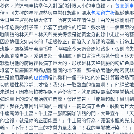
秒內，將這輛車精準停入對面的針眼大小的車位裡。」
包養網車
倍。《失控的星座運勢與單戀狂想曲》張水
包養留言板
瓶從他那
今日星座運勢超級大修正！所有天秤座請注意！由於月球剛剛打
中年危機的雙子座，充滿了戲劇性的絕望。張水瓶，一個典型的
咖啡館的林天秤。林天秤完美得像是從黃金分割線中走出來的藝
因為這個突如其來的「超級修正」而陷入了荒謬的混亂。街道上
班族，嚴格遵守著廣播中「摩羯座今天適合原地踏步，否則將失
水瓶喃喃自語，感到胃部一陣翻騰，他知道這代表著什麼。林天
就發現他的廚房裡長滿了巨大的、形狀是林天秤側臉的粉紅色蘑
堆滿了星座圖表和過期甜甜圈的地下室，那裡放著他的秘密武器
這是他用廢棄的
包養網
唱片機和一個不知名的外星計算器改造而
切的理性與冷靜…才怪！我只有一腔熱血的傻氣啊！」他絕望地
未送出，因為害怕被拒絕。這份害怕，就是純度最高的單戀情感
彈珠臺上的燈光開始瘋狂閃爍，發出警告。「能量超載！檢測到
而，就在光束衝出屋頂的一瞬間，一輛塗滿了金色、裝飾著巨大
牛座霸總牛土豪。牛土豪一腳踢開咖啡館的門，大聲宣布：「天
的金錢，就是你的正面能量！」牛土豪的行為，讓張水瓶的光束
輪。「不行！金牛座的物質力量太強了！我的單戀被汙染了！