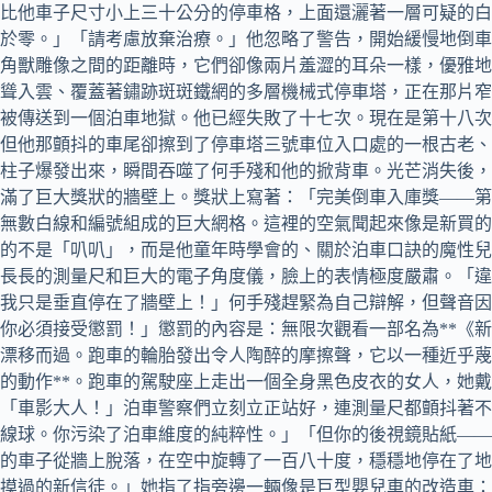
比他車子尺寸小上三十公分的停車格，上面還灑著一層可疑的白
於零。」「請考慮放棄治療。」他忽略了警告，開始緩慢地倒車
角獸雕像之間的距離時，它們卻像兩片羞澀的耳朵一樣，優雅地
聳入雲、覆蓋著鏽跡斑斑鐵網的多層機械式停車塔，正在那片窄
被傳送到一個泊車地獄。他已經失敗了十七次。現在是第十八次
但他那顫抖的車尾卻擦到了停車塔三號車位入口處的一根古老、
柱子爆發出來，瞬間吞噬了何手殘和他的掀背車。光芒消失後，
滿了巨大獎狀的牆壁上。獎狀上寫著：「完美倒車入庫獎——第
無數白線和編號組成的巨大網格。這裡的空氣聞起來像是新買的
的不是「叭叭」，而是他童年時學會的、關於泊車口訣的魔性兒
長長的測量尺和巨大的電子角度儀，臉上的表情極度嚴肅。「違
我只是垂直停在了牆壁上！」何手殘趕緊為自己辯解，但聲音因
你必須接受懲罰！」懲罰的內容是：無限次觀看一部名為**《
漂移而過。跑車的輪胎發出令人陶醉的摩擦聲，它以一種近乎蔑
的動作**。跑車的駕駛座上走出一個全身黑色皮衣的女人，她
「車影大人！」泊車警察們立刻立正站好，連測量尺都顫抖著不
線球。你污染了泊車維度的純粹性。」「但你的後視鏡貼紙——
的車子從牆上脫落，在空中旋轉了一百八十度，穩穩地停在了地
摸過的新信徒。」她指了指旁邊一輛像是巨型嬰兒車的改造車：