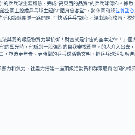
德”的乒乓球生涯體驗、完成“高東西的品質”的乒乓球傳佈。據
館空間上繚繞乒乓球主題的“體育會客堂”，將休閑和競
包養甜心
，許昕和鍛練團隊一路開闢了“快活乒乓”課程，經由過程校內、
無法與我的噸級物質力學抗衡！財富就是宇宙的基本定律！」個
他的藍光時，他感到一股強烈的自我審視衝擊。的人介入出去，
切進口，塑造更年青、更時髦的乒乓球活動文明，把乒乓球活動融
氣力，往盡力搭建一座頂級活動員和群眾體育之間的橋梁。盼望許昕小我b