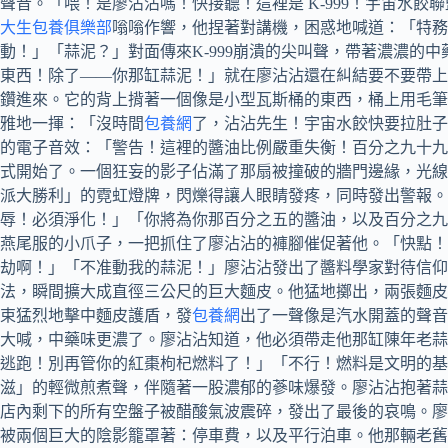
聲音。「喂！是廖沾沾嗎！快接聽！這裡是 K-999！宇宙水
大生包養俱樂部
嗡嗡作響，他捏著對講機，困惑地喊道：「特務
動！」「蒜泥？」對面傳來K-999崩潰的尖叫聲，帶著濃濃的
東西！除了——你那缸蒜泥！」就在廖沾沾還在糾結要不要帶上
鑽進來。它的背上揹著一個像是小型瓦斯桶的東西，桶上用毛筆
雅地一揮：「沒時間
包養網
了，沾沾先生！宇宙水餃快要拉肚子
的電子音效：「警告！這裡的醬油比例嚴重失衡！百分之九十九
式開始了。一個狂妄的影子佔滿了那扇被撞破的牆門邊緣，光線
派大勝利」的霓虹燈牌，閃爍得讓人眼睛發疼，同時發出警報。
辱！必須淨化！」「你將為你那百分之五的醬油，以及百分之九
燕尾服的小爪子，一把抓住了廖沾沾的褲腳催促著他。「快點！
劫啊！」「不准動我的蒜泥！」廖沾沾發出了醬料學家對待信仰
法，瞬間擴大成直徑三公尺的巨大麵皮。他猛地擲出，兩張麵皮
束猛烈地擊中麵皮護盾，發
包養網
出了一聲像是汽水開蓋的聲音
大喊，中藥味更濃了。廖沾沾知道，他必須帶走他那缸陳年老蒜
逃跑！別再管你的紅棗枸杞燃料了！」「不行！燃料是文明的
滋」的輕微煎煮聲，伴隨著一股濃郁的蔘味爆發。廖沾沾抱著蒜
店內剩下的所有空盤子被醋酸氣波震碎，發出了最後的哀鳴。廖
被兩個巨大的陰影籠罩著：停車費，以及平行泊車。他那輛老舊