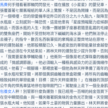
馬費
何手殘看著那輛閃閃發光、還在播放《小星星》的嬰兒車，
張覆蓋著七層舊報紙的單人床上驚醒，不是因為鬧鐘，而是因為
了一個噴嚏，您的戀愛機率從昨日的百分之九十九點九，陡降至
水瓶座，立刻感到一陣恐慌，這是他患有「星座預報壓力症候群
術品。而張水瓶的人生，則像一團被獅子座暴君隨意亂踢的毛線
的雙魚座們，開始不受控制地流下鹹鹹的海水淚，他們無法停止
去襪子」的指令。數百名西裝筆挺的摩羯座正整齊地站在原地，
秤的運勢越差，他那股積壓已久、無處安放的單戀能量就會越發
菇。他必須在今天結束前，將林天秤的運勢至少提升到零。否則
。「我需要星象學輔助儀！」他衝到一個像是老式彈珠臺的機器
成的「情感調節器」。他必須輸入一種極具感染力的正面情緒作
低吼。他看了一眼腳邊。那裡放著一個他為林天秤準備了兩年的
。張水瓶咬緊牙關，將那個黃銅齒輪音樂盒砸爛，將所有的齒輪
極致純粹的單戀能量！目標：提升天秤座運勢！」在機器的頂部
公牛角的悍馬車猛地停在咖啡館門口。駕駛座上走下一個全身肌
包養女人
秤！別管那什麼負運勢！我已經用一百噸的純金箔買下
在空中瞬間扭曲，與一種夾雜著銅臭味的金色光芒對撞。天空開
」張水瓶大喊。他知道，如果牛土豪的物質力量勝出，林天秤將