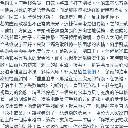
色粉末。何手殘深吸一口氣。將車子打了倒檔。他的車載語音系
。他最討厭的不是語音系統，而是那兩塊永遠在關鍵時刻自動收
縮了回去。同時發出低語：「你還是別看了，反正你也停不
巷的盡頭散發出不正常的綠光。這棟停車塔是個異類，它的三號
。他打了方向盤，車頭朝著銅獨角獸的方向猛地偏轉。後視鏡發
佈滿苔蘚的柱子。不是撞擊，而是輕柔的碰觸，像戀人之間的耳
窄巷恢復了平靜，只剩下獨角獸雕像一臉困惑的表情。何手殘感
零點零零零零零九度偏差。」落款人是「倒車王」。他趕緊從車
輪胎和劣質香水的混合物，而重力似乎是隨機變化的，有時感覺
歌。四面八方傳來了刺耳的剎車聲，接著，一群穿著反光背心和
反泊車維度基本法！斜停入庫！罪大惡極
包養網
！」領頭的泊車
為恐懼而顫抖。「垂直泊車？那是在第三次元的行為，在這裡，
新手泊車七百次失敗集錦》的紀錄片，直到哭泣為止。就在這時，
視重力的姿態，精準地停進了一個只有它車身尺寸寬度的停車格
戴著一副透明護目鏡，冷酷地朝著何手殘的方向走來。她的步伐優
敢發出聲音。她走到何手殘面前，輕蔑地掃了一眼他那輛垂直貼
『永不放棄』，讓我看到了一絲愚蠢的勇氣。」車影大人突然掏
面上的一個停車格中。這次，夾角是——零度。「你被分配給我
「這是你的訓練工具，從現在開始，你得學會如何在零點零零一