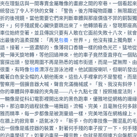
夾在理髮店與一間專賣金屬雕像的畫廊之間的窄巷。一個看起來
統發出了令人不快的女聲：「警告，後方障礙物距離：無限趨近
折的後視鏡。當他需要它們來判斷車體與那座價值不菲的銅製獨
好。」何手殘感覺心臟快要跳出來了。他轉頭看去，發現那座高
車位始終空著，並且傳說只要有人敢在它面前失敗十八次，就會
出最後的溫柔提醒：「再見
包養
，世界。」他沒有撞上獨角獸，
語。接著，一道濃郁的、像薄荷口香糖一樣的綠色光芒。猛地從
覺一陣天旋地轉，等他回過神來，他的車子竟然垂直停在一個貼
窗探出頭，發現周圍不再是熟悉的城市街道，而是一望無際、由
很重，有時像
包養
漂浮在游泳池裡。他試圖按喇叭，但喇叭發出
戴著白色安全帽的人朝他衝來。這些人手裡拿的不是警棍，而是
警察用一個擴音器大喊，聲音充滿機械感。「我、我沒有斜停！
你的車體與停車線的夾角是——八十九點七度！按照維度法則，
一輛像是從科幻電影裡開出來的黑色跑車，優雅地從網格的邊緣
中。那泊車的過程就像一場舞蹈，流暢、完美，且毫無任何多餘
雅而精準，每一步都像是被測量過一樣，完美地落在網格線上。
在牆上的掀背車，語氣冰冷。「新手，你的車技像一團混亂的毛
出一個像是遙控器的裝置，對著何手殘的車子按了一下。何手殘
的泊車學徒了。如果泊車是一種宗教，你就是那個連方向盤都沒