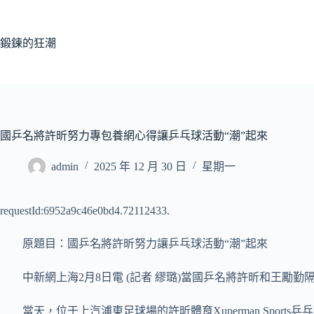
跳
至
主
鍛鍊的狂潮
要
內
容
國乒名將許昕努力專包養網心得讓乒乓球活動“潮”起來
admin
2025 年 12 月 30 日
星期一
requestId:6952a9c46e0bd4.72112433.
原題目：
國乒名將許昕努力讓乒乓球活動“潮”起來
中新網上海2月8日電 (記者 繆璐)當國乒名將許昕和王勵勤隔
當天，位于上汽浦東足球場的許昕體育Xuperman Sp