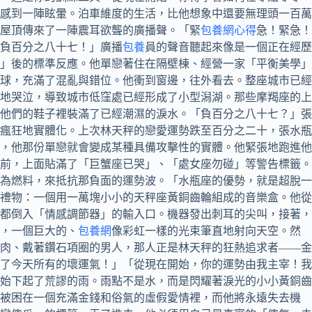
感到一陣眩暈。泊車維度的生活，比他想象中還要無理頭一百萬
屋頂傳來了一陣震耳欲聾的廣播聲。「緊
包養網心得
急！緊急！
負百分之八十七！」廣播
包養
員的聲音聽起來像是一個正在經歷
」後的標準反應。他單戀著住在隔壁棟、經營一家「平衡美學」
球，充滿了混亂與錯位。他衝到窗邊，往外看去。整座城市已經
地哭泣，導致城市低窪處已經形成了小型潟湖。那些摩羯座的上
他們的鞋子裡裝滿了已經潮濕的淚水。「負百分之八十七？」張
瘋狂地實體化。上次林天秤的戀愛運勢跌至百分之二十，張水瓶
，他那份單戀就會變成某種具備攻擊性的實體。他緊張地跑進他
前，上面貼滿了「巨蟹座已哭」、「處女座勿碰」等警告標籤。
為燃料，來抵抗那負面的運勢波。「水瓶座的優勢，就是超脫一
禮物：一個用一萬塊小小的天秤座黃銅齒輪組成的音樂盒。他從
都倒入「情感調節器」的輸入口。機器發出刺耳的尖叫，接著，
，一個巨大的、
包養網
像彩虹一樣的光束筆直地射向天空。然
肉、戴著鑽石項圈的男人，那人正是林天秤的狂熱追求者——金
了今天所有的壞運氣！」「從現在開始，你的運勢由我主宰！我
始下起了荒謬的雨。雨點不是水，而是閃耀著淚光的小小黃銅齒
會被困在一個充滿金錢和俗氣的虛假愛情裡，而他將永遠失去機