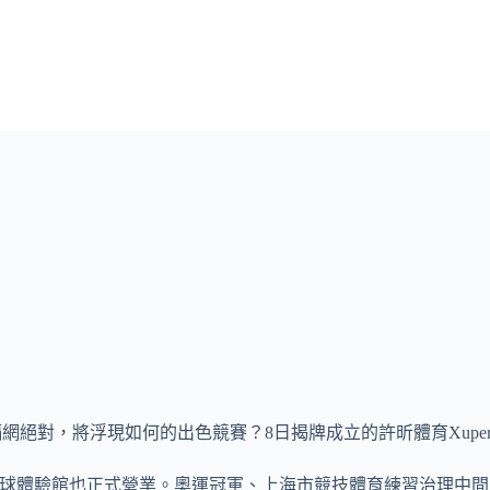
網絕對，將浮現如何的出色競賽？8日揭牌成立的許昕體育Xuperma
orts乒乓球體驗館也正式營業。奧運冠軍、上海市競技體育練習治