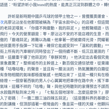
語道：“盼望許昕小我brand的熱度，能真正沉淀到群體之中，
許昕是新時期中國乒乓球的領甲士物之一，曾攬獲奧運會、世
次
兆廖沾沾坐在他那間被稱為「宇宙水餃中心」的店裡，但這間
的老蒜泥嘆氣。「你還不夠靈動，我的蒜泥。」他輕聲細語，彷
飛行。今天的營業額是：零。廖沾沾不安的不是店裡的生意，而是
傲的「靈魂蒜泥」將難以為繼。他拿著一把被磨得光滑、閃耀著
他就要用手指彈一下缸邊，確保它能感受到**「溫和的震動」
街上所有的汽車喇叭同時發出了一個持續不斷、低沉且潮濕的
頭，這嚴重干擾了他蒜泥的「寧靜冥想」。他決定出去看個究竟
景象震驚了。整條城市的主幹道上，數百個交通信號燈，從東邊
種「咕嚕咕嚕」的聲音，並且有一層淡淡的、熱氣騰騰的白霧從
有食物相關的氣味都極度敏感。他聞出來了，這是一種只有在極
綠燈。一個穿著西裝的男人小心翼翼地把車停在路中央，搖下車
氣味，這種不祥的「咕嚕」聲，與他兒時聽到的家傳預言不謀而
水餃臨界點到來之時。」「七點五個地球年…怎麼這麼快？」廖
入了密碼：「一醬二醋三油四辣五蒜泥」（這是醬料界的基礎公
的對講機，但頂部插著一根彎曲的、像韭菜一樣的天線。他顫抖