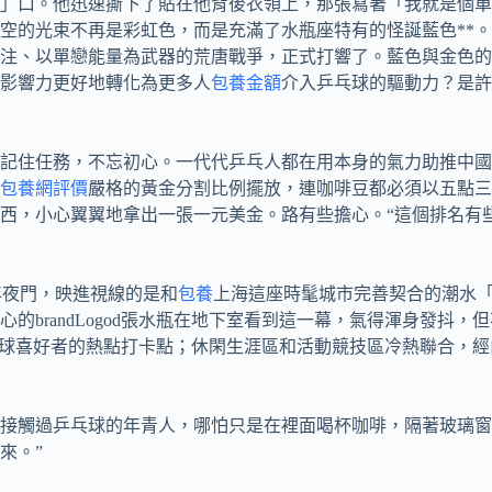
」口。他迅速撕下了貼在他背後衣領上，那張寫著「我就是個單
空的光束不再是彩虹色，而是充滿了水瓶座特有的怪誕藍色**
注、以單戀能量為武器的荒唐戰爭，正式打響了。藍色與金色的
影響力更好地轉化為更多人
包養金額
介入乒乓球的驅動力？是許
記住任務，不忘初心。一代代乒乓人都在用本身的氣力助推中國
包養網評價
嚴格的黃金分割比例擺放，連咖啡豆都必須以五點三
西，小心翼翼地拿出一張一元美金。路有些擔心。“這個排名有
館的年夜門，映進視線的是和
包養
上海這座時髦城市完善契合的潮水
的brandLogod張水瓶在地下室看到這一幕，氣得渾身發抖，
乓球喜好者的熱點打卡點；休閑生涯區和活動競技區冷熱聯合，經
沒有接觸過乒乓球的年青人，哪怕只是在裡面喝杯咖啡，隔著玻璃窗看
來。”