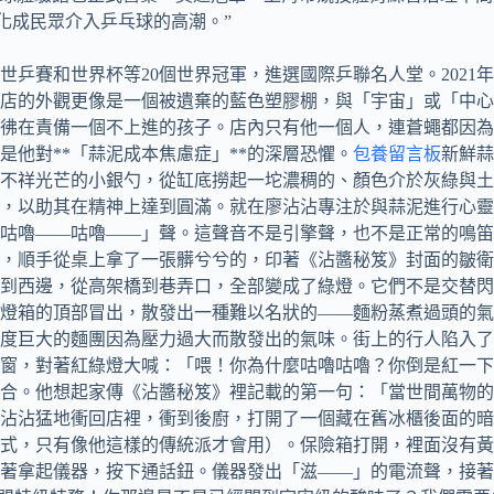
轉化成民眾介入乒乓球的高潮。”
乒賽和世界杯等20個世界冠軍，進選國際乒聯名人堂。2021
店的外觀更像是一個被遺棄的藍色塑膠棚，與「宇宙」或「中心
彿在責備一個不上進的孩子。店內只有他一個人，連蒼蠅都因為
他對**「蒜泥成本焦慮症」**的深層恐懼。
包養留言板
新鮮蒜
不祥光芒的小銀勺，從缸底撈起一坨濃稠的、顏色介於灰綠與土
**，以助其在精神上達到圓滿。就在廖沾沾專注於與蒜泥進行心
「咕嚕——咕嚕——」聲。這聲音不是引擎聲，也不是正常的鳴
，順手從桌上拿了一張髒兮兮的，印著《沾醬秘笈》封面的皺衛
到西邊，從高架橋到巷弄口，全部變成了綠燈。它們不是交替閃
燈箱的頂部冒出，散發出一種難以名狀的——麵粉蒸煮過頭的氣
度巨大的麵團因為壓力過大而散發出的氣味。街上的行人陷入了
窗，對著紅綠燈大喊：「喂！你為什麼咕嚕咕嚕？你倒是紅一下
合。他想起家傳《沾醬秘笈》裡記載的第一句：「當世間萬物的
沾沾猛地衝回店裡，衝到後廚，打開了一個藏在舊冰櫃後面的暗
式，只有像他這樣的傳統派才會用）。保險箱打開，裡面沒有黃
著拿起儀器，按下通話鈕。儀器發出「滋——」的電流聲，接著