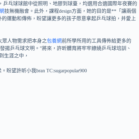
悉，乒乓球球館中從照明、地膠到球臺，均選用合適國際年夜賽的
網
技無機融會。此外，課程design方面，她的目的是**「讓兩個
校外的運動和傳佈，盼望讓更多的孩子愿意拿起乒乓球拍，并愛上
大眾人物需求把本身之
包養網
前所學所用的工具傳佈給更多的
發揚乒乓球文明。”將來，許昕體育將牢牢繚繞乒乓球培訓、
進到生涯之中，
ran TC:sugarpopular900