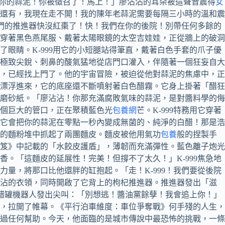
要你的蒜泥！你被徵召了！馬上！」廖沾沾的耳朵被這聲音震得
女
還有，我現在走不開！我的陳年老蒜泥需要每隔三小時的溫和震
*我們的推進器快沒紅棗了！快！我們在你的後院！別帶任何多餘的
穿著黑色燕尾服、戴著太陽眼鏡的太空吉娃娃，正從牆上的破洞
眼睛。K-999用它的小短腿站得筆直，戴著白色手套的爪子優
極致尖銳、刺鼻的酸氣猛地從店門口灌入，伴隨著一個狂妄自大
，已經找上門了。他的宇宙冒險，被迫從他對蒜泥的焦慮中，正
漂浮進來，它的底座還不斷噴射著白色醋霧。它身上掛著「醋狂
磨砂紙。「廖沾沾！你那充滿腐敗氣味的蒜泥，是對醬料學的侮
個巨大的管口，正在聚積藍色光
包養網
芒。K-999特務用它穿著
它會把你的蒜泥在零點一秒內變成無菌的、純淨的白醋！那是浩
的麵粉堆中抓起了兩團麵皮。麵皮被他用氣功
包養
般的捏製手
笈》中記載的「水餃皮護盾」，薄韌而充滿彈性。藍色離子炮光
。「這麵皮的延展性！完美！但撐不了太久！」K-999焦急地
量，將那口比他還胖的缸抱起。「走！K-999！我們要從後院
沾沾的衣領，同時開啟了它背上的枸杞推進器。推進器發出「滋
的醋罐機器人發出尖叫：「別想逃！醬油黨餘孽！我會追上你！」
，拉開了帷幕。《平行泊車維度：車位爭奪戰》何手殘的人生，
過任何幫助。今天，他面臨的是城市傳說中最恐怖的挑戰，一條