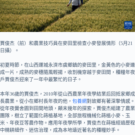
賈俊杰（前）和農業技巧員在麥田里檢查小麥發展情形（5月21
日攝）。
初夏時節，在山西運城永濟市虞鄉鎮的麥田里，金黃色的小麥連
成一片，成熟的麥穗隨風輕揚，收割機穿越于麥田間，種糧年夜
戶賈俊杰迎來了一年中最繁忙的日子。
本年36歲的賈俊杰，2010年從山西農業年夜學結業后回抵家鄉成
長農業。從小在鄉村長年夜的他，
包養網
對故鄉有著深摯情感。
從年夜黌舍園到田間地頭，顛末幾年的探索，賈俊杰組建了農業
團隊，樹立了範圍化蒔植基地，全部旅程機械化蒔植小麥、玉
米、年夜豆等農作物。應用年夜學所學，賈俊杰在蒔植經過歷程
中精耕細作、迷信治理，成為本地遠近著名的種糧妙手。