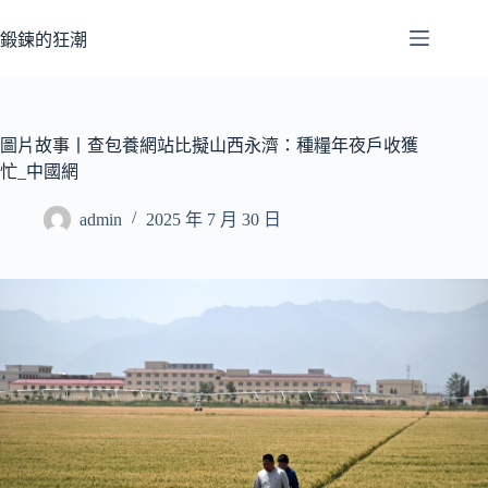
跳
至
鍛鍊的狂潮
主
要
內
容
圖片故事丨查包養網站比擬山西永濟：種糧年夜戶收獲
忙_中國網
admin
2025 年 7 月 30 日