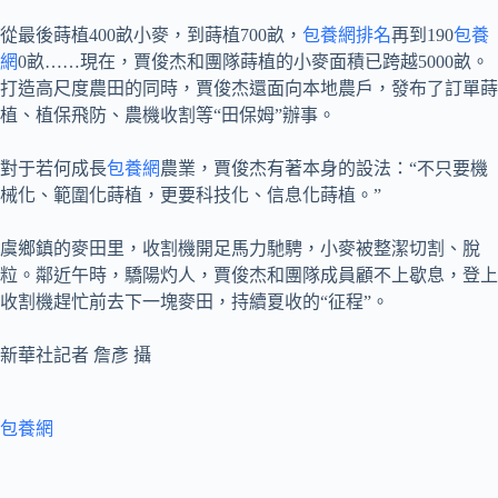
從最後蒔植400畝小麥，到蒔植700畝，
包養網排名
再到190
包養
網
0畝……現在，賈俊杰和團隊蒔植的小麥面積已跨越5000畝。
打造高尺度農田的同時，賈俊杰還面向本地農戶，發布了訂單蒔
植、植保飛防、農機收割等“田保姆”辦事。
對于若何成長
包養網
農業，賈俊杰有著本身的設法：“不只要機
械化、範圍化蒔植，更要科技化、信息化蒔植。”
虞鄉鎮的麥田里，收割機開足馬力馳騁，小麥被整潔切割、脫
粒。鄰近午時，驕陽灼人，賈俊杰和團隊成員顧不上歇息，登上
收割機趕忙前去下一塊麥田，持續夏收的“征程”。
新華社記者 詹彥 攝
包養網