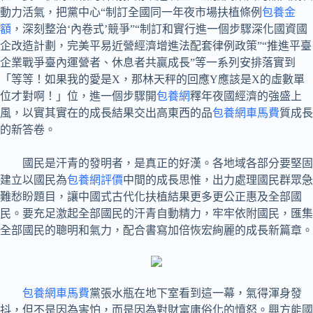
動力活氣，把黨中心“制訂全國同一年夜市場扶植條例
包養金
額
，深刻整治‘內卷式’競爭”“制訂和實行進一個步驟深化國資國
企改造計劃，完美平易近營經濟增進法配套律例政策”“推進平臺
企業戰爭臺內運營者、休息者共贏成長”等一系列安排落實到
「等等！如果我的愛是X，那林天秤的回應Y應該是X的虛數單
位才對啊！」位，進一個步驟開
包養網
釋年夜國經濟的強盛上
風，以實其實在的成長結果交出高東西的品
包養網車馬費
質成長
的新答卷。
國民是汗青的發明者，是真正的好漢。各地域各部分要堅固
建立以國民為
包養網評價
中間的成長思惟，出力處理國民群眾急
難愁盼題目，讓中國式古代化扶植結果更多更公正惠及全部國
民。要充足激起全部國民的汗青自動精力，牢牢依附國民，匯集
全部國民的聰明和氣力，配合書寫加倍恢宏絢麗的成長新篇章。
包養網車馬費
黨張水瓶在地下室看到這一幕，氣得渾身發
抖，但不是因為害怕，而是因為對財富庸俗化的憤怒。興方能國