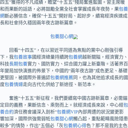
四五”獲得的不凡成績，瞻望“十五五”殘局奮進藍圖。習主席暖
和而果斷的話語，必將鼓勵全黨全社會掌握成長年夜勢，果
包養
網
斷必勝信念，確保“十五五”開好局、起好步，續寫經濟疾速成
長和社會持久穩固兩年夜古跡新篇章。
包養甜心網
回看“十四五”，在以習近平同道為焦點的黨中心剛強引導
下，我
包養故事
國經濟總量持續跨
包養網
越新關隘，經濟實力、
科技
長期包養
實力、國防實力、綜合國力躍上新臺階。活著界百
年變局加快演進的佈景下，中國的“兩年夜古跡”成色更足、基礎
更堅固，被國際外普遍認
包養網推薦
同，也為其他追求成長的國
度
包養情婦
走向古代化供給了新途徑、新范本。
奮進“十五五”新征程，我們要續寫中國古跡新篇章，必需錨
定目的義務，果斷信念、乘勢而上。就經濟成長來說，中心經
包
養合約
濟任務會議深入剖析“
包養網VIP
內部周遭的狀況變更影
響加深，國際供強需弱牴
包養甜心網
觸凸起，重點範疇風險隱患
較多”的情勢，作出“五個必「灰
包養網心得
色？那不是我的主色