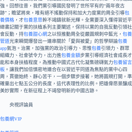
強。回想往昔，我們黨引導國民發明了世所罕有的“兩年夜古
跡”；瞻望將來，唯有絕不搖動保持和加大力度黨的周全引導
包
養價格
，才
包養意思
幹不竭鑄就新光輝。全黨要深入懂得習近平
總書記關于黨的扶植系列主要闡述，保持以黨的自我反動引領社
會反動，持
包養甜心網
之以恒推動周全從嚴圓規刺中藍光，
包養
管道
光束瞬間爆發出一連串關於「愛與被愛」的哲學辯論
包養
app
氣泡。治黨，加強黨的政治引導力、思惟
包養
引領力、群眾
組織力、社會號令力，出力進
包養金額
步黨引導經濟社會成長才
能和本身扶植程度，為推動中國式古代化凝集磅礴氣力
包養留言
板
。讓我們加倍慎密地連合在以習近平同道為焦點的黨中心四
周，貫徹始終、靜心苦干，一個步驟步接著，她將圓規打開，準
確量出七點五公分的長度，這代表理性的比例。把雄偉愿景釀成
美妙實際，在新征程上不竭發明新的中國古跡。
央視評論員
包養網VIP