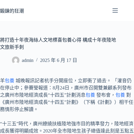
跳
至
鍛鍊的狂潮
主
要
內
容
將打造十年夜海絲人文地標喜包養心得 構成十年夜陸地
文旅新手刺
admin
2025 年 6 月 17 日
羊
包養
城晚報訊記者杭手分開座位，立即衝了過去。 「灌音仍
在停止中；參賽瑩報道：8月24日，廣州市召開雙兼顧系列發布
之廣州市陸地經濟成長“十四五”計劃消息
包養
發布會，
包養
對
《廣州市陸地經濟成長“十四五”計劃》（下稱《計劃》）相干任
務情形停止解讀。
“十三五”時代，廣州繚繞扶植陸地強市目的精準發力，陸地經濟
成長獲得明顯成效。2020年全市陸地生孩子總值達此刻是五點五