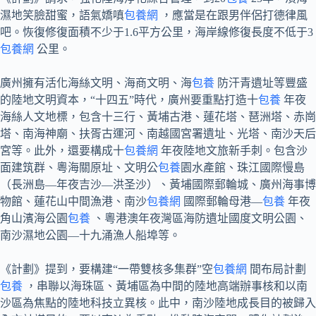
濕地笑臉甜蜜，語氣嬌嗔
包養網
，應當是在跟男伴侶打德律風
吧。恢復修復面積不少于1.6平方公里，海岸線修復長度不低于3
包養網
公里。
廣州擁有活化海絲文明、海商文明、海
包養
防汗青遺址等豐盛
的陸地文明資本，“十四五”時代，廣州要重點打造十
包養
年夜
海絲人文地標，包含十三行、黃埔古港、蓮花塔、琶洲塔、赤崗
塔、南海神廟、扶胥古運河、南越國宮署遺址、光塔、南沙天后
宮等。此外，還要構成十
包養網
年夜陸地文旅新手刺。包含沙
面建筑群、粵海關原址、文明公
包養
園水產館、珠江國際慢島
（長洲島—年夜吉沙—洪圣沙）、黃埔國際郵輪城、廣州海事博
物館、蓮花山中間漁港、南沙
包養網
國際郵輪母港—
包養
年夜
角山濱海公園
包養
、粵港澳年夜灣區海防遺址國度文明公園、
南沙濕地公園—十九涌漁人船埠等。
《計劃》提到，要構建“一帶雙核多集群”空
包養網
間布局計劃
包養
，串聯以海珠區、黃埔區為中間的陸地高端辦事核和以南
沙區為焦點的陸地科技立異核。此中，南沙陸地成長目的被歸入