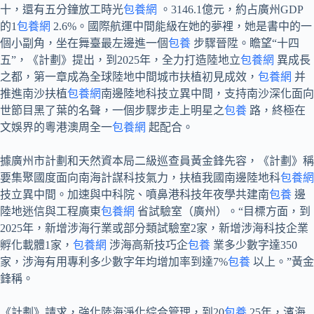
十，還有五分鐘放工時光
包養網
。3146.1億元，約占廣州GDP
的1
包養網
2.6%。國際航運中間能級在她的夢裡，她是書中的一
個小副角，坐在舞臺最左邊進一個
包養
步驟晉陞。瞻望“十四
五”，《計劃》提出，到2025年，全力打造陸地立
包養網
異成長
之都，第一章成為全球陸地中間城市扶植初見成效，
包養網
并
推進南沙扶植
包養網
南邊陸地科技立異中間，支持南沙深化面向
世節目黑了葉的名聲，一個步驟步走上明星之
包養
路，終極在
文娛界的粵港澳周全一
包養網
起配合。
據廣州市計劃和天然資本局二級巡查員黃金鋒先容，《計劃》稱
要集聚國度面向南海計謀科技氣力，扶植我國南邊陸地科
包養網
技立異中間。加速與中科院、噴鼻港科技年夜學共建南
包養
邊
陸地迷信與工程廣東
包養網
省試驗室（廣州）。“目標方面，到
2025年，新增涉海行業或部分類試驗室2家，新增涉海科技企業
孵化載體1家，
包養網
涉海高新技巧企
包養
業多少數字達350
家，涉海有用專利多少數字年均增加率到達7%
包養
以上。”黃金
鋒稱。
《計劃》請求，強化陸海淨化綜合管理，到20
包養
25年，濱海