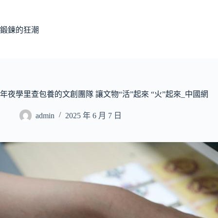
跳
至
主
鍛鍊的狂潮
要
內
容
年夜學里查包養的文創團隊 讓文物“活”起來 “火”起來_中國網
admin
2025 年 6 月 7 日