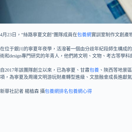
4月23日，“絲路寧夏文創”團隊成員在
包養網
實訓室制作文創產
在位于銀川的寧夏年夜學，活潑著一個由分歧年紀段師生構成的
術和design專門研究的年青人，他們將文明、文物、考古等學
自2017年該團隊創立以來，已為寧夏、甘肅
包養
、陜西等地景區、
項，為寧夏及周邊文明游玩財產轉型進級、文旅融會成長進獻氣
新華社記者 楊植森 攝
包養網排名
包養網心得