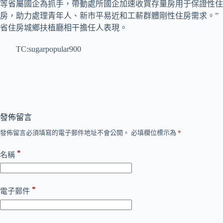
等省屬國企為抓手，帶動處所國企加速收買存量房用于保證性住
房，助力處理青年人、新市平易近和工薪群體剛性住房需求。”
省住房城鄉扶植廳相干擔任人表現。
TC:sugarpopular900
發佈留言
發佈留言必須填寫的電子郵件地址不會公開。
必填欄位標示為
*
*
名稱
*
電子郵件