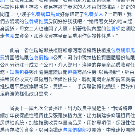
保證性住房再存款、貿易存款等秦家的人不由微微挑眉，好奇的
問道：“小嫂子
包養網車馬費
好像確定了
包養女人
？”“走吧，我
們去媽媽的
包養網推薦
房間好好談談吧。”她帶著女兒的哈nd起
身說道，母女二人也離開了大廳，朝著後院內屋的
包養網
庭瀾院
走
包養
去資金，加速收買存量商品房用作保證性住房。”
此前，省住房城鄉扶植廳領導河南省鐵路扶植投
包養網車馬
費
資團體無限
包養價格ptt
公司、河南中豫扶植投資團體股份無限
公司分辨注冊成立子公司，介入鄭州、洛陽的存量商品房收買任
務。
短期包養
鄭州隨機應變展開
包養
商品住房“以舊換新”，經由
過程國企收買存量房用作保證性住房、聯動開闢企業和掮客機構
推進居平易近換購新房，買通一、二手房聯動轉化通道，更好知
足群浩繁樣化改良需求。
省委十一屆九次全會提出，出力改良平易近生。“我省將連
續加年夜保證性租賃住房張羅扶植力度，出力構建多條理租賃住
房供給系統，加速推動收買存量商品房，用好專項債、保證性住
房再存款等資金，以河南鐵建
包養俱樂部
投團體、中豫建投團體