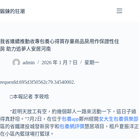
跳
至
鍛鍊的狂潮
主
要
內
容
我省連續推動收專包養心得買存量商品房用作保證性住
房 助力追夢人安居河南
admin
2026 年 1 月 7 日
星期一
requestId:695d3f50562c79.34540002.
□本報記者 李筱晗
“趁明天放工有空，約幾個鄰人一路來活動一下，這日子過
得真舒坦。”7月2日，在位于
包養app
鄭州經開
女大生包養俱樂部
區的省鐵建投城發新房宇和
包養網評價
慧居項目，租戶夏振洋正
在小區內籃球場打籃球。