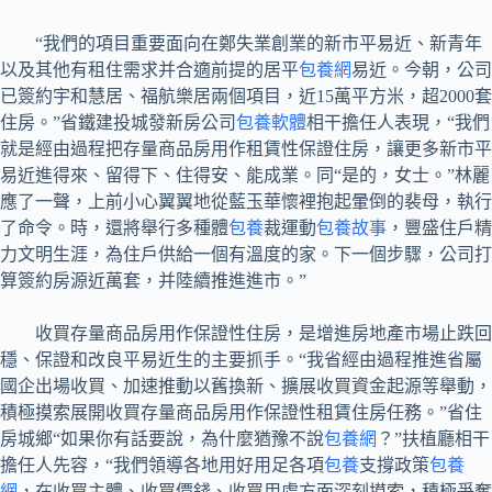
“我們的項目重要面向在鄭失業創業的新市平易近、新青年
以及其他有租住需求并合適前提的居平
包養網
易近。今朝，公司
已簽約宇和慧居、福航樂居兩個項目，近15萬平方米，超2000套
住房。”省鐵建投城發新房公司
包養軟體
相干擔任人表現，“我們
就是經由過程把存量商品房用作租賃性保證住房，讓更多新市平
易近進得來、留得下、住得安、能成業。同“是的，女士。”林麗
應了一聲，上前小心翼翼地從藍玉華懷裡抱起暈倒的裴母，執行
了命令。時，還將舉行多種體
包養
裁運動
包養故事
，豐盛住戶精
力文明生涯，為住戶供給一個有溫度的家。下一個步驟，公司打
算簽約房源近萬套，并陸續推進進市。”
收買存量商品房用作保證性住房，是增進房地產市場止跌回
穩、保證和改良平易近生的主要抓手。“我省經由過程推進省屬
國企出場收買、加速推動以舊換新、擴展收買資金起源等舉動，
積極摸索展開收買存量商品房用作保證性租賃住房任務。”省住
房城鄉“如果你有話要說，為什麼猶豫不說
包養網
？”扶植廳相干
擔任人先容，“我們領導各地用好用足各項
包養
支撐政策
包養
網
，在收買主體、收買價錢、收買用處方面深刻摸索，積極爭奪