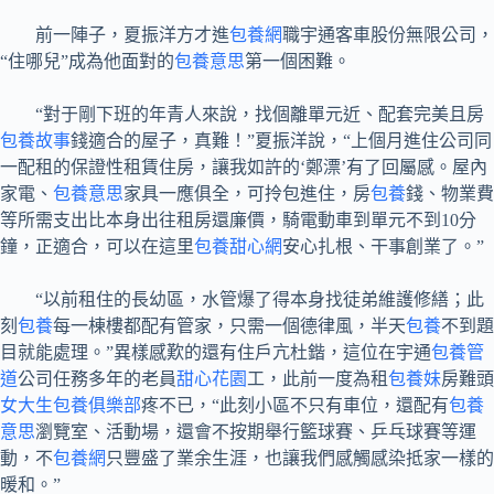
前一陣子，夏振洋方才進
包養網
職宇通客車股份無限公司，
“住哪兒”成為他面對的
包養意思
第一個困難。
“對于剛下班的年青人來說，找個離單元近、配套完美且房
包養故事
錢適合的屋子，真難！”夏振洋說，“上個月進住公司同
一配租的保證性租賃住房，讓我如許的‘鄭漂’有了回屬感。屋內
家電、
包養意思
家具一應俱全，可拎包進住，房
包養
錢、物業費
等所需支出比本身出往租房還廉價，騎電動車到單元不到10分
鐘，正適合，可以在這里
包養甜心網
安心扎根、干事創業了。”
“以前租住的長幼區，水管爆了得本身找徒弟維護修繕；此
刻
包養
每一棟樓都配有管家，只需一個德律風，半天
包養
不到題
目就能處理。”異樣感歎的還有住戶亢杜鍇，這位在宇通
包養管
道
公司任務多年的老員
甜心花園
工，此前一度為租
包養妹
房難頭
女大生包養俱樂部
疼不已，“此刻小區不只有車位，還配有
包養
意思
瀏覽室、活動場，還會不按期舉行籃球賽、乒乓球賽等運
動，不
包養網
只豐盛了業余生涯，也讓我們感觸感染抵家一樣的
暖和。”