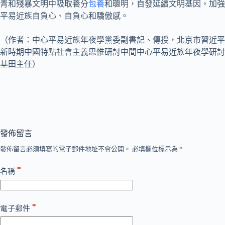
青和殘暴文明中吸取養分
包養
和聰明，自發延續文明基因，加強
平易近族自負心、自負心和驕傲感。
（作者：中心平易近族年夜學黨委副書記、傳授，北京市習近平
新時期中國特點社會主義思惟研討中間中心平易近族年夜學研討
基田主任）
發佈留言
發佈留言必須填寫的電子郵件地址不會公開。
必填欄位標示為
*
*
名稱
*
電子郵件