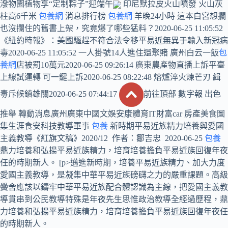
潑物園植物享“定制粽子”迎端午
印尼默拉皮火山噴發 火山灰
柱高6千米
包養網
消息排行榜
包養網
羊晚24小時 這本白宮想攔
也沒攔住的舊書上架，究竟爆了哪些猛料？2020-06-25 11:05:52
《紐約時報》：美國驅趕不符合法令移平易近無異于輸入新冠病
毒2020-06-25 11:05:52 一人掛號14人進住還聚賭 廣州白云一飯
包
養網
店被罰10萬元2020-06-25 09:26:14 廣東農產物直播上訴平臺
上線試運轉 可一鍵上訴2020-06-25 08:22:48 熔爐淬火煉芒刃 緝
毒斥候鎮雄關2020-06-25 07:44:17
前往頂部 數字報 出色
推舉 轉動消息廣州廣東中國文娛安康體育IT財富car 房產美食圖
集生涯食安科技教導軍事
包養
新時期平易近族精力培養與愛國
主義教導《紅旗文稿》2020/12 作者：鄒吉忠 2020-06-25
包養
鼎力培養和弘揚平易近族精力，培育培養擔負平易近族回復年夜
任的時期新人。 [p>邁進新時期，培養平易近族精力、加大力度
愛國主義教導，是凝集中華平易近族磅礴之力的嚴重課題。高級
黌舍應該以鑄牢中華平易近族配合體認識為主線，把愛國主義教
導貫串到公民教導特殊是年夜先生思惟政治教導全經過歷程，鼎
力培養和弘揚平易近族精力，培育培養擔負平易近族回復年夜任
的時期新人。