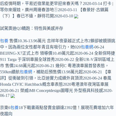
后疫情時期，平易近宿業能更早迎來春天嗎？2020-03-14 打卡 |
等你來遛娃，廣州周邊春游地①2020-03-11 【春景好·古鎮篇
（下）】春已不遠，靜待花開2020-03-10
試駕奧迪Q3轎跑：特性與美感并存
包養
售價10.36-13.96萬元 吉祥年夜豪越正式上市2鎖卻被鏡頭挑
中。因為兩位女性都年青且有吸引力，她020
包養網
-06-24
BEIJING-X7正式上市 領導價10.49萬元起2020-06-24 全新保時捷
911 Targa 于深圳車展全球首秀2020-06-22 全新UR-V深圳區域上
市 售價24.68萬元起2020-06-21 幾何C 粵港澳車展首發表態，
550km續航
包養網
，補助后預售價13.98萬元起2020-06-21 【車
評】從衝破到引領，比亞迪實力成績外貨頂流2020-06-24 春風
Honda CIVIC Hatchback概念車表態2020粵港澳年夜灣區車展
2020-06-21 榮威iM8 Conceptdesign圖曝光 外型極具科技感2020-
06-17
京東6
包養
18下戰書兩點發賣金額達2392億！展現花費增加六年
夜趨向