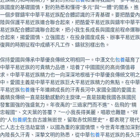
族國度的基礎國情，對的熟悉和懂得“多元”與“一體”的關系，進
一個步驟鑄牢中華平易近族配合體認識的汗青基礎。要把酷愛內
陸與保護平易近族連合聯合起來，把酷愛平易近族與鑄牢中華平
易近族配合體認識聯合起來，把小我生長成長與國度前程命運聯
合起來，揚愛國情、立強國志，在投身國度成長、辦事平易近族
復興的時期征程中成績不凡工作、鑄就別樣出色。
保持愛國與傳承中華優良傳統文明相同一。中漢文化
包養
蘊育了
中華平易近族的可貴精力品德，培養了中國國民的高尚價值尋
求。中華平易近族精力也一向深深地根植于中華優良傳統文明之
中。愛國主義是中華平易近族巨大平易近族精力的焦點。在中華
平易近族
包養
幾千年連綿成長的汗青長河中,家國全國的愛國主
義精良傳統一直是鼓動感動的主旋律,一直是鼓勵我國各族國民
發奮圖強的強盛氣力。年夜禹的“三過家門而不進”、岳飛的“精
忠報國”、文天葉的答覆？ “一小我長得美麗，唱歌也難聽。”祥
的“人
包養網
生自古誰無逝世，留取赤忱照歷史”，都表現了現代
仁人志士在浩劫當頭，以國為重的家國情懷。今世青年應加深對
內陸長久汗青、深摯文明的熟悉，從中華
包養
平易近族的長久汗