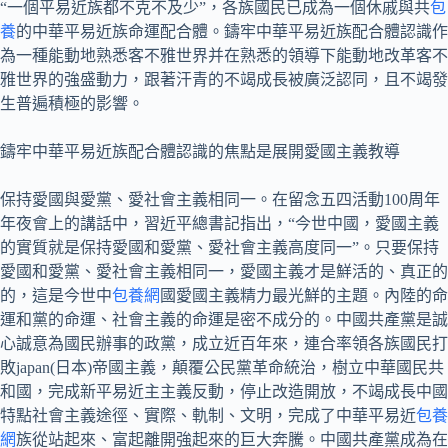
“一個平易近族都不克不及少”，各族國民已成為一個休戚與共
包
養
的中華平易近族命運配合體。鑄牢中華平易近族配合體認識作
為一種能動地熟悉客不雅世界并在熟悉的領導下能動地改革客不
雅世界的強盛動力，跟著汗青的不竭成長被廣泛認同，且不竭發
生普遍積極的影響。
鑄牢中華平易近族配合體認識的焦點是展開愛國主義教導
保持愛國與愛黨、愛社會主義相同一。在留念五四活動100周年
年夜會上的講話中，習近平總書記指出，“今世中國，愛國主義
的實質就是保持愛國和愛黨、愛社會主義高度同一”。只要保持
愛國和愛黨、愛社會主義相同一，愛國主義才是鮮活的、真正的
的，這是今世中
包養網
國愛國主義精力最光鮮的主題。內陸的命
運和黨的命運、社會主義的命運是密不成分的。中國共產黨是誠
心誠意為國民辦事的政黨，成立近百年來，連合率領各族國民打
敗japan(日本)帝國主義，顛覆公民黨革命統治，樹立中華國民共
和國，完成新平易近主主義反動，停止改造開放，不竭成長中國
特點社會主義途徑、實際、軌制、文明，完成了中華平易近
包養
網
族從站起來、富起離開強起來的巨大奔騰。中國共產黨成為在