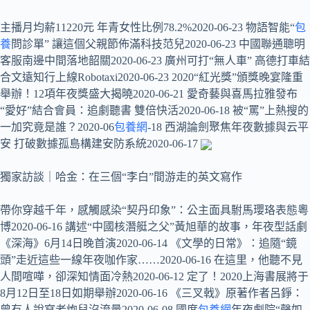
主播月均薪11220元 年青女性比例78.2%2020-06-23 物語智能“
包
養
問診單” 讓這個父親節佈滿科技范兒2020-06-23 中國聯通聰明
客服南邊中間落地韶關2020-06-23 廣州可打“無人車” 高德打車結
合文遠知行上線Robotaxi2020-06-23 2020“紅光獎”頒獎晚宴隆重
舉辦！12項年夜獎盛大揭曉2020-06-21 愛奇藝與喜馬拉雅發布
“愛好”結合會員：追劇聽書 雙倍快活2020-06-18 被“罵”上熱搜的
一加究竟是誰？2020-06
包養網
-18 西湖論劍聚焦年夜數據與云平
安 打破數據孤島構建安防系統2020-06-17
獨家訪談｜哈金：在三個“李白”間游走的英文寫作
帶你穿越千年，感觸感染“契丹印象”：公主面具駙馬瓔珞表態粵
博2020-06-16 講述“中國核潛艇之父”黃旭華的故事，年夜型話劇
《深海》6月14日晚首演2020-06-14 《文學的日常》：追隨“鏡
頭”走近這些一線年夜咖作家……2020-06-16 在這里，他聽不見
人間喧嘩，卻深知情面冷熱2020-06-12 定了！2020上海書展將于
8月12日至18日如期舉辦2020-06-16 《三叉戟》原著作者呂錚：
曾有人說寫老炮兒沒流量2020-06-08 國度
包養網
年夜劇院“聲如