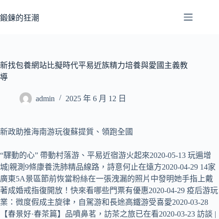
跳
至
鍛鍊的狂潮
主
要
內
容
新找包養網站比擬時代平易近族精力培養與愛國主義教
導
admin
2025 年 6 月 12 日
新政助推海南游玩復蘇提質、領跑全國
“驛動的心” 帶動村落游、平易近宿游火起來2020-05-13 玩遍增
城|親測9條康養洗肺精品線路，詩意何止在遠方2020-04-29 14家
廣東5A景區節前恢當粉絲在一張洩漏的照片中發明她手指上戴
著成婚戒指復開放！快來看哪些門票有優惠2020-04-29 疫后游玩
業：微度假成主旋律，自駕游和長途高鐵游受喜愛2020-03-28
【春景好·春茶篇】品噴鼻茗，訪茶之旅已在看2020-03-23 訪談 |