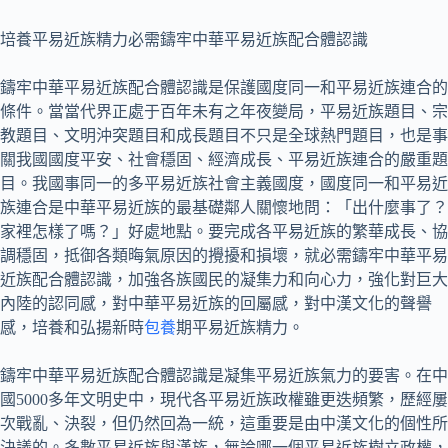
培養平易近族精力必需鑄牢中華平易近族配合體認識
鑄牢中華平易近族配合體認識是保護國度同一和平易近族連合的
條件。當當代界正處于百年未有之年夜變局，平易近族題目、宗
教題目、文明沖突題目和成長題目不只是全球熱門題目，也是事
關我國國度平安、社會穩固、經濟成長、平易近族連合的嚴重題
目。我國事同一的多平易近族社會主義國度，國度同一和平易近
族連合是中華平易近族的最基礎鄰人關懷地問：「出什麼事了？
家裡怎樣了嗎？」好處地點。要完成各平易近族的繁華成長、協
調穩固，抵御各類晦氣原因的攪擾和損壞，就必需鑄牢中華平易
近族配合體認識，加強各族國民的凝集力和向心力，強化對巨大
內陸的認同感，對中華平易近族的回屬感，對中漢文化的聲譽
感，培養和弘揚新時
包養
期平易近族精力。
鑄牢中華平易近族配合體認識是凝集平易近族氣力的要害。在中
國5000多年文明史中，現代各平易近族政權雖更迭頻繁，歷經屢
次戰亂、決裂，但仍然回為一統，這重要是由中漢文化的個性所
決議的。多數平易近族與漢族，無論哪一個平易近族樹立政權，