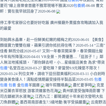
夏花”線上音樂會首邀不雅眾現場不雅演2020
包養網
-06-08 曹文
軒：實在我早就回身了2020-06-08
停工季宅家辦公也要好好吃飯 廣州餐廳外賣揾食攻略請加入我
的最愛
到始興水晶寨，赴一份鮮美紅嫩的楊梅之約2020-06-01 【美食】
顏值實力雙雙在線，蘋果引誘你抵抗得住嗎？2020-05-14 “三南”
佳肴 鮮而分歧2020-05-07 又到一年春茶開采季，春茶價錢比擬
今年有所降落2020-04-01 VR全景、外賣優惠…「這孩子！」鄰
人無法地搖搖頭，「那你歸去吧，小…星級飯店美食 為求“帶貨
包養
”名堂百出2020-03-27 愛吃辣？麥當勞9.9元辣堡不限次！
2020-03-24 列位女神，請收下這份甜美福利2020-03-11 小白剎時
變身美食達人！清點疫情期最受接待半製品菜2020-03-05
包養
包養
包養
金
包養
羊圖庫
端午粽飄噴鼻
農忙夏爭時
克里
米亞薰衣草怒放 游客流連紫色花海
貴州凱里受強降雨影響 下
司古鎮被洪水浸淹
江西九江：鄱陽湖近十年來初次發明大批
刀魚群體
墨西哥南部產生7.5級地動 衡宇受損嚴重
云南野活