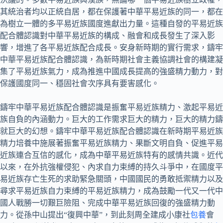
其統治者均以正統自居，都在保護著中華平易近族的同一，都在
為樹立一體的多平易近族國度進獻出力量。這種自發的平易近族
配合體認識對中華平易近族的構成、融會和成長發生了深入影
響，增進了各平易近族配合成長。安身新時期的實行需求，鑄牢
中華平易近族配合體認識，為新時期社會主義協調社會的構建凝
集了平易近族氣力，成為推進中國成長提高的強盛精力動力，對
保護國度同一、穩固社會次序具有要害感化。
鑄牢中華平易近族配合體認識是振奮平易近族精力、激起平易近
族自負的內涵動力。巨大的工作需求巨大的精力，巨大的精力鑄
就巨大的幻想。鑄牢中華平易近族配合體認識在新時期平易近族
精力培養中施展著振奮平易近族精力、果斷文明自負、促進平易
近族連合互信的感化，成為中華平易近族特有的感情共識。近代
以來，在外抗強權侵犯、內求自力束縛的持久斗爭中，在國度平
易近族存亡生死的求助緊急關頭，中國國民的勇敢抵禦精力以及
尋求平易近族自力束縛的平易近族精力，成為鼓勵一代又一代中
國人戰勝一切艱巨險阻、完成中華平易近族回復的強盛精力動
力。從孫中山提出“復興中華”，到此刻周全建成小康社
包養
會