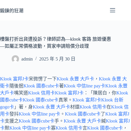
跳
至
鍛鍊的狂潮
主
要
內
容
樓盤打折出貨遭投訴？律師認為—klook 客路 旅遊優惠
—如屬正常價格波動，買家申請賠償分歧理
admin
2025 年 5 月 30 日
Klook 富邦J卡
宋微愣了一下
Klook 永豐 大戶卡
，
Klook 永豐 大
衛卡
隨後抿
Klook 國泰cube卡
著
Klook 中信line pay卡
Klook 永豐
大戶卡
嘴笑道
Klook 信用卡
Klook 富邦J卡
：「陳居白，你
Klook
國泰cube卡
Klook 國泰cube卡
真笨。
Klook 富邦J卡
Klook 台新
gogo卡
」著，身
Klook 永豐 大戶卡
材還
Klook 信用卡
在
Klook 信
用卡
發抖
Klook 中信line pay卡
。
Klook 國泰cube卡
了
Klook 富邦J
卡
支援之
Klook 國泰cube卡
手。
Klook 永豐 大戶卡
緘
Klook 富邦J
卡
默
Klook 中信line pay卡
寡
Klook 信用卡
言
Klook 國泰cube卡
，