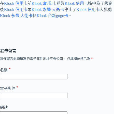
在
Klook 信用卡
前
Klook 富邦J卡
期製
Klook 信用卡
造中為了戲劇
後
Klook 信用卡
果
Klook 永豐 大衛卡
停止了
Klook 信用卡
大批剪
Klook 永豐 大衛卡
輯
Klook 台新gogo卡
。
發佈留言
發佈留言必須填寫的電子郵件地址不會公開。
必填欄位標示為
*
*
名稱
*
電子郵件
網站