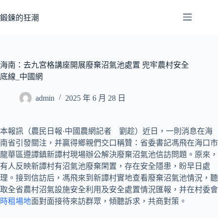
跳
至
鍛鍊的狂潮
主
要
內
容
海南：去九宮格講座開展廢棄沼氣池處置 兜牢農村安全
底線_中國網
admin
2025 年 6 月 28 日
本報訊（農民日報·中國農網記者 劉趁）近日，一則消息在海
南省引發關注，并贏得鄉親們交口稱贊：省委書記馮飛在海口市
龍華區遵譚鎮新譚村現場辦公解決廢棄沼氣池信訪問題。原來，
有人反映新譚村有沼氣池廢棄閑置，存在安全隱患，盼早日處
理。接到信訪后，馮飛來到新譚村實地查看廢棄沼氣池情況，聽
取全省農村沼氣設施安全利用及安全處置情況匯報，并在村委會
時租場地
面對面接待來訪群眾，傾聽訴求，共商對策。