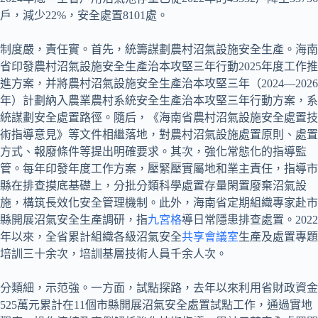
戶，減少22%，安全處置8101處。
制度嚴，責任實。首先，統籌謀劃農村沼氣設施安全生產。海南
省印發農村沼氣設施安全生產治本攻堅三年行動2025年度工作推
進方案，并將農村沼氣設施安全生產治本攻堅三年（2024—2026
年）計劃納入農業農村系統安全生產治本攻堅三年行動方案，系
統謀劃安全處置路徑。隨后，《海南省農村沼氣設施安全處置技
術指導意見》等文件相繼落地，對農村沼氣設施處置原則、處置
方式、報廢條件等提出明確要求。其次，強化常態化的指導監
管。每年印發年度工作方案，壓緊壓實屬地和業主責任，指導市
縣在排查摸底基礎上，分批分類科學處置存量閑置廢棄沼氣設
施，構筑長效化安全管理機制。此外，海南省定期組織專家赴市
縣開展沼氣安全生產調研，指
九宮格
導日常隱患排查處置。2022
年以來，全省累計組織各級沼氣安全
共享會議室
生產及處置專題
培訓三十余次，培訓基層技術人員千余人次。
分類細，示范強。一方面，試點探路，去年以來利用省財政資金
525萬元累計在11個市縣開展沼氣安全處置試點工作，通過實地