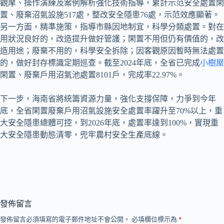
觀摩、操作演練及案例解析強化技術指導，累計示范安全處置閑
置、廢棄沼氣設施517處，整改安全隱患76處，示范效應顯著。
另一方面，精準施策，指導市縣因地制宜，科學分類處置。對在
用狀況良好的，改造提升做好管護；閑置不用但仍有價值的，改
造用途；廢棄不用的，科學安全拆除；因客觀原因暫時無法處置
的，做好封存標識定期巡查。截至2024年底，全省已完成
小樹屋
閑置、廢棄戶用沼氣池處置8101戶，完成率22.97%。
下一步，海南省將統籌資源力量，強化支撐保障，力爭到今年
底，全省閑置廢棄戶用沼氣設施安全處置率躍升至70%以上，重
大安全隱患總體可控，到2026年底，處置率達到100%，實現重
大安全隱患動態清零，兜牢農村安全生產底線。
發佈留言
發佈留言必須填寫的電子郵件地址不會公開。
必填欄位標示為
*