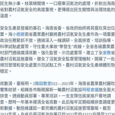
民生無小事，枝葉總關情。一口廢棄沼氣池的處理，折射出海南
省對農村沼氣安全的高度重視，更傳遞出民生關懷與治理效能的
溫度。
安全生產是發展的基石，海南省委、省政府始終將其擺在突出位
置。海
小樹屋
南省農業農村廳將農村沼氣安全生產作為一項重要
政治任務緊抓不放，通過深入一線調研、全面排查、培訓指導、
科學試點處置等，守住重大事故“零發生”底線。全省各級農業農
村部門通過摸清底數、強化監管、示范處置等，建立了全
家教
省
農村沼氣設施臺賬，健全了沼氣安全監督管理機制，開展了一批
規范管理和安全處置示范試點工作，農村沼氣安全生產總體形勢
穩定。
底數清，臺賬明。2
舞蹈教室
022—2023年，海南省農業農村廳吹
響集結號，組織各市縣開展新一輪農村沼氣設
時租會議
施全面大
排查。通過動員部署、專業培訓，一支支隊伍挨家挨戶實地調
查，歷時一年基本摸清全省底數。此后每年定期組織排查調度更
新數據，動態維護起一套完備的農村沼氣設施管理臺賬。截至
2024年底，全省戶用沼氣池存量已從2022年的43332戶降至33736