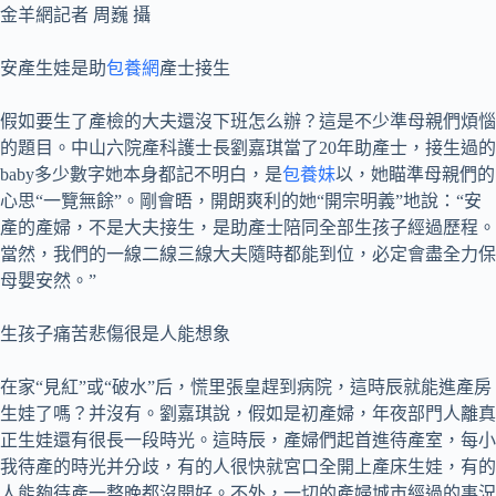
金羊網記者 周巍 攝
安產生娃是助
包養網
產士接生
假如要生了產檢的大夫還沒下班怎么辦？這是不少準母親們煩惱
的題目。中山六院產科護士長劉嘉琪當了20年助產士，接生過的
baby多少數字她本身都記不明白，是
包養妹
以，她瞄準母親們的
心思“一覽無餘”。剛會晤，開朗爽利的她“開宗明義”地說：“安
產的產婦，不是大夫接生，是助產士陪同全部生孩子經過歷程。
當然，我們的一線二線三線大夫隨時都能到位，必定會盡全力保
母嬰安然。”
生孩子痛苦悲傷很是人能想象
在家“見紅”或“破水”后，慌里張皇趕到病院，這時辰就能進產房
生娃了嗎？并沒有。劉嘉琪說，假如是初產婦，年夜部門人離真
正生娃還有很長一段時光。這時辰，產婦們起首進待產室，每小
我待產的時光并分歧，有的人很快就宮口全開上產床生娃，有的
人能夠待產一整晚都沒開好。不外，一切的產婦城市經過的事況