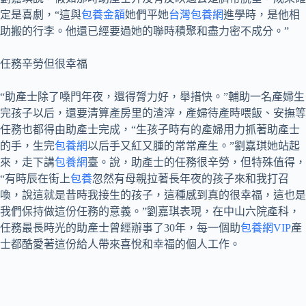
定是喜劇，“這與
包養金額
她們平她
台灣包養網
進學時，是他相
助搬的行李。他還已經要過她的聯時積聚和盡力密不成分。”
任務辛勞但很幸福
“助產士除了嗓門年夜，還得膂力好，舉措快。”輔助一名產婦生
完孩子以后，還要清算產房里的渣滓，產婦待產時喂飯、安撫等
任務也都得由助產士完成，“生孩子時有的產婦用力抓著助產士
的手，生完
包養網
以后手又紅又腫的常常產生。”劉嘉琪她站起
來，走下講
包養網
臺。說，助產士的任務很辛勞，但特殊值得，
“有時辰在街上
包養
忽然有母親拉著長年夜的孩子來和我打召
喚，說這就是昔時我接生的孩子，這種感到真的很幸福，這也是
我們保持做這份任務的意義。”劉嘉琪表現，在中山六院產科，
任務最長時光的助產士曾經辦事了30年，每一個助
包養網VIP
產
士都酷愛著這份給人帶來喜悅和幸福的個人工作。