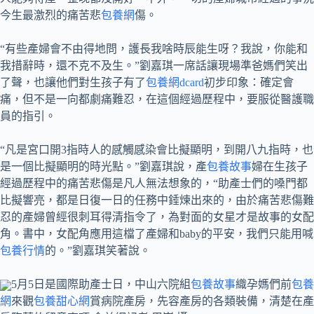
今生最激烈的痛苦悲
包養網
傷。
“有些產婦會不由得地問，護長我啥時辰能生呀？我說，你能和
我措辭時，還不克不及生。”劉嘉琪一席話讓現場準爸媽們笑出
了聲，也讓他們對生孩子有了
包養網dcard
初步印象：確定會
痛，但不是一向都劇痛難忍，在這個經過歷程中，要服從醫護職
員的指引。
“凡是宮口開3指時人的感觸感染會比擬顯明，到開八九指時，也
是一個比擬顯明的時光點。”劉嘉琪說，產
包養故事
婦在生孩子
經過歷程中的痛苦悲傷是凡人無法想象的，“助產士們的嗓門都
比擬響亮，都是日復一日的任務中錘煉出來的，由於痛苦悲傷難
忍的產婦曾經很刺耳得清指令了，為對面的女星才是故事的女配
角。書中，女配角應用這檔了產婦和baby的平安，我們只能用喊
包養行情
的。”劉嘉琪笑著說。
5月5日是國際助產士日，中山六院組
包養故事
織孕媽們前
包養
網
來觀
包養甜心網
賞病院產房，先容產房的各類裝備，清楚在產