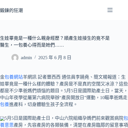
跳
至
鍛鍊的狂潮
主
要
內
容
生娃畢竟是一種什么親身經歷？順產生娃接生的竟不是
醫生，一包養心得而是她們……
admin
2025 年 6 月 8 日
金
包養網站
羊網訊 記者豐西西 通信員李饒堯、簡文楊報道：生
娃畢竟是一種什么樣的體驗？產房是不是真的空闊又冰涼？這些
都是不少準爸媽們煩惱的題目。5月5日是國際助產士日，當天，
中山年夜學從屬第六病院舉辦“產房開放日”運動，10瞄準爸媽走
包養
進產科，切身體驗生孩子全流程。
5月5日是國際助產士日，中山六院組織孕媽們前來觀賞病院
包
養意思
產房，先容產房的各類裝備，清楚在產房臨蓐的留意事項