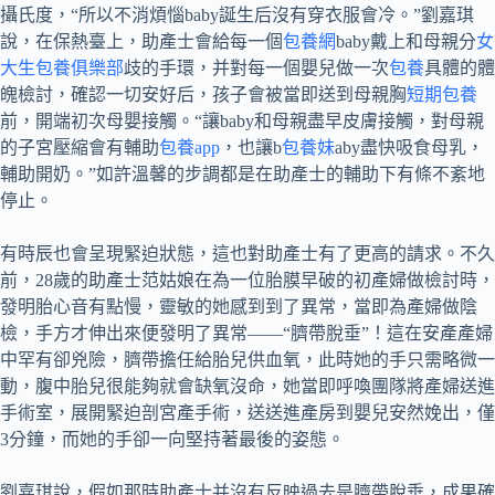
攝氏度，“所以不消煩惱baby誕生后沒有穿衣服會冷。”劉嘉琪
說，在保熱臺上，助產士會給每一個
包養網
baby戴上和母親分
女
大生包養俱樂部
歧的手環，并對每一個嬰兒做一次
包養
具體的體
魄檢討，確認一切安好后，孩子會被當即送到母親胸
短期包養
前，開端初次母嬰接觸。“讓baby和母親盡早皮膚接觸，對母親
的子宮壓縮會有輔助
包養app
，也讓b
包養妹
aby盡快吸食母乳，
輔助開奶。”如許溫馨的步調都是在助產士的輔助下有條不紊地
停止。
有時辰也會呈現緊迫狀態，這也對助產士有了更高的請求。不久
前，28歲的助產士范姑娘在為一位胎膜早破的初產婦做檢討時，
發明胎心音有點慢，靈敏的她感到到了異常，當即為產婦做陰
檢，手方才伸出來便發明了異常——“臍帶脫垂”！這在安產產婦
中罕有卻兇險，臍帶擔任給胎兒供血氧，此時她的手只需略微一
動，腹中胎兒很能夠就會缺氧沒命，她當即呼喚團隊將產婦送進
手術室，展開緊迫剖宮產手術，送送進產房到嬰兒安然娩出，僅
3分鐘，而她的手卻一向堅持著最後的姿態。
劉嘉琪說，假如那時助產士并沒有反映過去是臍帶脫垂，成果確