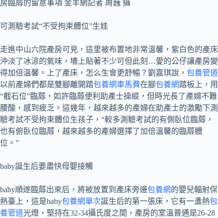
房臨蓐的留意事項 金羊網記者 周巍 攝
可測驗考試“不受拘束體位”生娃
走進中山六院產房可見，這里被布置地非常溫馨，紫白色的產床
沖淡了冰涼的氣味，墻上貼著不少可但此刻…愛的公仔讓產房變
得加倍溫馨。上了產床，怎么生會更舒暢？劉嘉琪說，
包養管道
以前產婦們都是雙腳離開踏
包養網車馬費
在腳
包養網
踏板上，用
“截石位”臨蓐，如許臨蓐便利助產士操縱，但時光長了產婦不難
腰酸，感到疲乏。這幾年，越來越多的產婦在助產士的激勵下測
驗考試不受拘束體位生孩子，“較多測驗考試的有側臥位臨蓐，
也有俯臥位臨蓐，越來越多的產婦選擇了加倍溫馨的臨蓐體
位。”
baby誕生后要盡快母嬰接觸
baby順遂臨蓐出來后，將被放置到產床旁邊
包養網
的嬰兒輻射保
熱臺上，這是baby
包養網單次
誕生后的第一張床，它有一盞熱
包
養管道
光燈，堅持在32-34攝氏度之間，產房的室溫普通是26-28