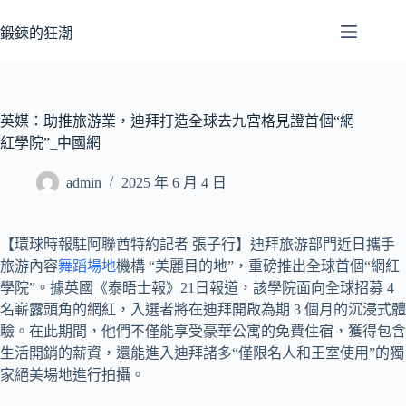
跳
至
鍛鍊的狂潮
主
要
內
容
英媒：助推旅游業，迪拜打造全球去九宮格見證首個“網
紅學院”_中國網
admin
2025 年 6 月 4 日
【環球時報駐阿聯酋特約記者 張子行】迪拜旅游部門近日攜手
旅游內容
舞蹈場地
機構 “美麗目的地”，重磅推出全球首個“網紅
學院”。據英國《泰晤士報》21日報道，該學院面向全球招募 4
名嶄露頭角的網紅，入選者將在迪拜開啟為期 3 個月的沉浸式體
驗。在此期間，他們不僅能享受豪華公寓的免費住宿，獲得包含
生活開銷的薪資，還能進入迪拜諸多“僅限名人和王室使用”的獨
家絕美場地進行拍攝。