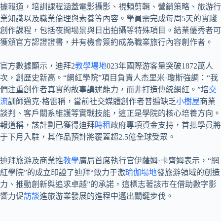
據報道，培訓課程涵蓋電影攝影、視頻剪輯、營銷策略、旅游行
業知識以及職業倫理與素養等內容。學員需完成每周5天的實踐
創作課程，包括夜間場景與日出拍攝等特殊項目。結業優秀者可
獲頒官方認證證書，并有機會簽約成為職業旅行內容創作者。
官方數據顯示，迪拜2
教學場地
023年國際游客量突破1872萬人
次，創歷史新高。“網紅學院”項目負責人杰里米·瓊斯強調：“我
們注重創作者真實的故事講述能力，而非打造傳統網紅。”培
交
流
訓師邁克·格雷稱，當前社交媒體創作者普遍缺乏
小樹屋
商業
談判、客戶關系維護等實戰技能，這正是學院的核心培養方向。
報道稱，該計劃已獲得迪拜
時租
政府專項資金支持，首批學員將
于下月入駐，其作品預計將覆蓋超2.5億全球受眾。
迪拜旅游及商業推
教學
廣局首席執行官伊薩姆·卡齊姆表示，“網
紅學院”的成立印證了迪拜“致力于激
瑜伽場地
發旅游領域的創造
力、推動創新與追求卓越”的承諾，這標志著該市在借助數字影
響力促
訪談
進旅游業發展的進程中邁出關鍵步伐。