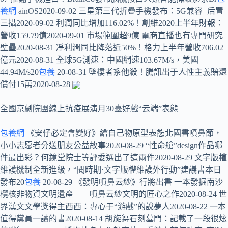
養網
ainOS2020-09-02 三星第三代折疊手機發布：5G兼容+后置
三攝2020-09-02 利潤同比增加116.02%！創維2020上半年財報：
營收159.79億2020-09-01 市場範圍超9億 電商直播也有專門研究
壁壘2020-08-31 凈利潤同比降落近50%！格力上半年營收706.02
億元2020-08-31 全球5G測速：中國網速103.67M/s，美國
44.94M/s20
包養
20-08-31 墜樓者系他殺！騰訊出于人性主義賠還
償付15萬2020-08-28
全國京劇院團線上抗疫展演月30臺好戲“云端”表態
包養網
《安仔必定會變好》繪自己物原型表態北國書噴鼻節，
小小志愿者分送朋友公益故事2020-08-29 “性命艙”design作品哪
件最出彩？何鏡堂院士等評委選出了這兩件2020-08-29 文字版權
維護機制全新進級，“閱時期·文字版權維護外行動”建議書本日
發布20
包養
20-08-29 《發明噴鼻云紗》行將出書 一本發掘南沙
欖核非物資文明遺產——噴鼻云紗文明的匠心之作2020-08-24 世
界漢文文學獎得主西西：專心于“游戲”的說夢人2020-08-22 一本
值得黨員一讀的書2020-08-14 胡旋舞石刻墓門：記載了一段很炫