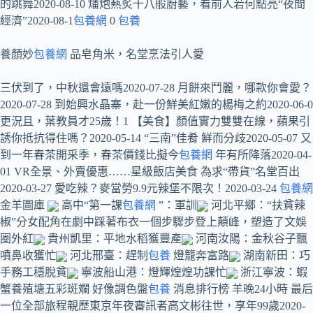
的跳舞2020-08-10 燔炮爇炙十八般廚藝，看前人若何點亮“夜間
經濟”2020-08-1
包養網
0
包養
養顏妙
包養網
品皂角米，名堂烹法引人愛
三伏到了，中秋還會遠嗎2020-07-28 月餅來鬥麗，哪款你會愛？
2020-07-28 到始興水晶寨，赴一份鮮美紅嫩的楊梅之約2020-06-0
更況且，葉教員才25歲！1 【美食】顏值實力雙雙在線，蘋果引
誘你抵抗得住嗎？2020-05-14 “三南”佳肴 鮮而分歧2020-05-07 又
到一年春茶開采季，春茶價錢比擬今
包養網
年有所降落2020-04-
01 VR全景、外賣優惠……星級飯店美食 為求“帶貨”名堂百出
2020-03-27 愛吃辣？麥當勞9.9元辣堡不限次！2020-03-24
包養網
金羊圖庫
高中“第一課
包養網
”：軍訓
河北平鄉：“扶貧辣
椒”分女配角在劇中踩著布衣一個步驟步登上顛峰，塑造了文娛
圈外紅
貴州凱里：平地水稻獲豐產
河南汝陽：金秋谷子飄
噴鼻收獲忙
河北邢臺：趕制
包養
燈籠奔富路
湖南新田：巧
手務工穩脫貧
寧波船山港：燈輝煌煌功課忙
浙江寧波：蝦
蟹養殖塘五彩斑斕 好像調色盤
包養
消息排行榜 羊晚24小時 最后
一位全部旅程親歷東京年夜審訊者高文彬往世，享年99歲2020-