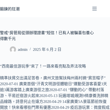
跳
至
鍛鍊的狂潮
主
要
內
容
警戒“房管局從頭辦理證書”短信！已有人被騙喜包養心
得數千元
admin
2025 年 6 月 2 日
“西南最佳游玩季”來了！一路來看亮點及弄法攻略
精準扶貧交出滿足答卷，廣州文旅幫扶梅州兩村摘“貧苦帽子”
2020-07-01 廣東首個“汗青文明游徑體驗日”運動受游客喜愛3天
逾3萬游客踏上廣東游徑之旅2020-07-01 “驛動的心” 帶動村落
游、平易近宿游火起來2020-05-13 玩遍增城|親測9條康養洗肺精
品線路，詩意何止在遠方2020-04-29 14家廣東5A景區節前恢復
開放！快來看哪些門票有優惠2020-04-29 疫后游玩業：微度假成