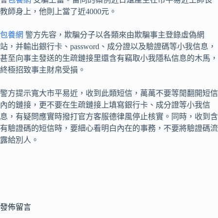
教師身上，他則上當了近4000元。
包養網
警方先容，欺騙分子以各類來由欺騙事主登錄虛偽網
站，并輸出銀行卡、password、成分證以及驗證碼等小我信息，
甚至向事主發送的生疏鏈接里還含有竊取小我隱私信息的木馬，
終極招致事主財帛受損。
警方提示寬大市平易近，收到此類短信，萬萬不要等閒翻開短信
內的鏈接，更不要在生疏鏈接上填寫銀行卡、成分證等小我信
息，有疑問應實時撥打官方客服德律風停止核實。同時，收到含
有驗證碼的短信時，要細心看明白內在的事務，不要將驗證碼流
露給別人。
發佈留言