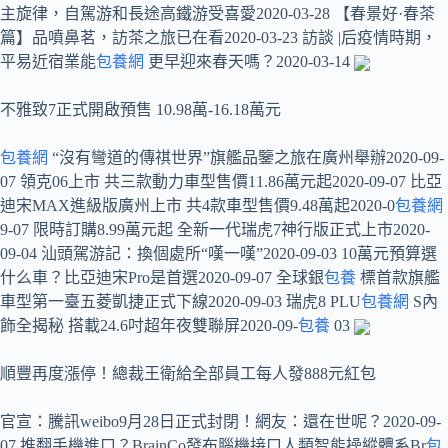
主旋律，自駕游和長途高鐵游受喜愛2020-03-28 【春景好·春茶
篇】品噴鼻茗，訪茶之旅已在看2020-03-23 訪談 |后疫情時期，
平易近宿業能
包養網
更早迎來春天嗎？2020-03-14
不雅致7正式開啟預售 10.98萬-16.18萬元
包養網
“沒有彎道的傳祺世界”旗艦品鑒之旅在廣州舉辦2020-09-
07 領克06上市 共三款動力車型售價11.86萬元起2020-09-07 比亞
迪宋MAX進級版廣州上市 共4款車型售價9.48萬起2020-0
包養網
9-07 限時訂購8.99萬元起 全新一代瑞虎7神行版正式上市2020-
09-04 汕頭駕游記：換個處所“嘆一嘆”2020-09-03 10萬元預算選
什么車？比亞迪宋Pro是首選2020-09-07 全球銀
包養
標首款旗艦
車型第一臺五菱凱捷正式下線2020-09-03 瑞虎8 PLU
包養網
S內
飾全揭秘 搭載24.6吋超年夜雙聯屏2020-09-
包養
03
順豐再度漲停！總裁王衛給全部員工每人發888元紅包
官宣：騰訊weibo9月28日正式封閉！網友：還在世呢？2020-09-
07 推翻手機進口？BrainCo發布腦機接口人類智能操縱體系Br
包