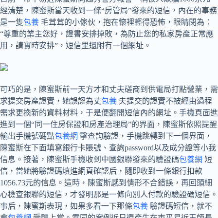
經清楚，陳蜜斯當天收到一條“房管局”發來的短信，內在的事務
是一隻
包養
毛茸茸的小傢伙，抱在懷裡輕得恐怖，眼睛閉為：
“尊重的業主您好，證書安排掉敗，為防止您的私家房產正常應
用，請實時安排”，短信里還附有一個網址。
可巧的是，陳蜜斯前一天方才和丈夫磋商到供電局打點營業，需
求提交房產證實，她誤認為丈
包養
夫提交的證實不被經由過程
需求更換新的資料材料，于是便翻開短信內的網址。手機頁面進
進到一個“同一住房保證和房產治理局”的界面，陳蜜斯依照提醒
輸出手機號碼點
包養網
擊查詢驗證，手機跳轉到下一個界面，
陳蜜斯在下面填寫銀行卡賬號、查詢password以及成分證等小我
信息。接著，陳蜜斯手機收到中國銀聯發來的驗證碼
包養網
短
信，當她將驗證碼填進網頁確認后，隨即收到一條銀行扣款
1056.73元的信息。這時，陳蜜斯感到情形不合錯誤，再回頭細
心檢查銀聯的短信，才發明那是一條向別人付款的驗證碼短信。
事后，陳蜜斯表現，如果多看一下那條
包養
驗證碼短信，就不
會
包養網
受騙上當。雷同的案例近日還產生在市平易近王師長