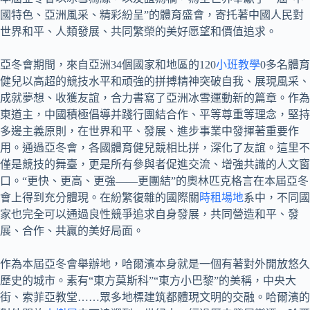
國特色、亞洲風采、精彩紛呈”的體育盛會，寄托著中國人民對
世界和平、人類發展、共同繁榮的美好愿望和價值追求。
亞冬會期間，來自亞洲34個國家和地區的120
小班教學
0多名體育
健兒以高超的競技水平和頑強的拼搏精神突破自我、展現風采、
成就夢想、收獲友誼，合力書寫了亞洲冰雪運動新的篇章。作為
東道主，中國積極倡導并踐行團結合作、平等尊重等理念，堅持
多邊主義原則，在世界和平、發展、進步事業中發揮著重要作
用。通過亞冬會，各國體育健兒競相比拼，深化了友誼。這里不
僅是競技的舞臺，更是所有參與者促進交流、增強共識的人文窗
口。“更快、更高、更強——更團結”的奧林匹克格言在本屆亞冬
會上得到充分體現。在紛繁復雜的國際關
時租場地
系中，不同國
家也完全可以通過良性競爭追求自身發展，共同營造和平、發
展、合作、共贏的美好局面。
作為本屆亞冬會舉辦地，哈爾濱本身就是一個有著對外開放悠久
歷史的城市。素有“東方莫斯科”“東方小巴黎”的美稱，中央大
街、索菲亞教堂……眾多地標建筑都體現文明的交融。哈爾濱的