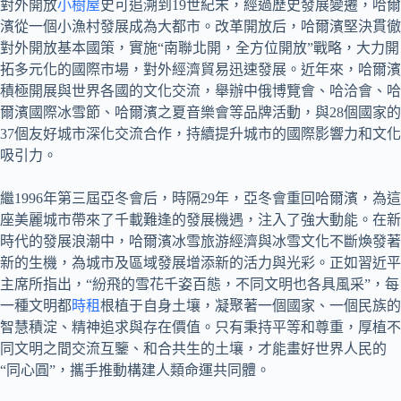
對外開放
小樹屋
史可追溯到19世紀末，經過歷史發展變遷，哈爾
濱從一個小漁村發展成為大都市。改革開放后，哈爾濱堅決貫徹
對外開放基本國策，實施“南聯北開，全方位開放”戰略，大力開
拓多元化的國際市場，對外經濟貿易迅速發展。近年來，哈爾濱
積極開展與世界各國的文化交流，舉辦中俄博覽會、哈洽會、哈
爾濱國際冰雪節、哈爾濱之夏音樂會等品牌活動，與28個國家的
37個友好城市深化交流合作，持續提升城市的國際影響力和文化
吸引力。
繼1996年第三屆亞冬會后，時隔29年，亞冬會重回哈爾濱，為這
座美麗城市帶來了千載難逢的發展機遇，注入了強大動能。在新
時代的發展浪潮中，哈爾濱冰雪旅游經濟與冰雪文化不斷煥發著
新的生機，為城市及區域發展增添新的活力與光彩。正如習近平
主席所指出，“紛飛的雪花千姿百態，不同文明也各具風采”，每
一種文明都
時租
根植于自身土壤，凝聚著一個國家、一個民族的
智慧積淀、精神追求與存在價值。只有秉持平等和尊重，厚植不
同文明之間交流互鑒、和合共生的土壤，才能畫好世界人民的
“同心圓”，攜手推動構建人類命運共同體。