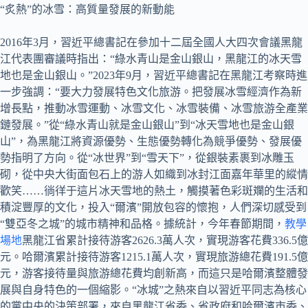
“炙熱”的冰雪：高質量發展的新動能
2016年3月，習近平總書記在參加十二屆全國人大四次會議黑龍
江代表團審議時指出：“綠水青山是金山銀山，黑龍江的冰天雪
地也是金山銀山。”2023年9月，習近平總書記在黑龍江考察時進
一步強調：“要大力發展特色文化旅游。把發展冰雪經濟作為新
增長點，推動冰雪運動、冰雪文化、冰雪裝備、冰雪旅游全產業
鏈發展。”從“綠水青山就是金山銀山”到“冰天雪地也是金山銀
山”，為黑龍江將資源優勢、生態優勢轉化為競爭優勢、發展優
勢指明了方向。從“冰世界”到“雪天下”，從銀裝素裹到冰雕玉
砌，從中央大街面包石上的游人如織到冰封江面嘉年華里的縱情
歡笑……徜徉于這片冰天雪地的熱土，觸摸著色彩斑斕的生活和
積淀豐厚的文化，投入“爾濱”開放包容的懷抱，人們深切感受到
“雙亞冬之城”的城市精神和品格。據統計，今年春節期間，
教學
場地
黑龍江省累計接待游客2626.3萬人次，實現游客花費336.5億
元。哈爾濱累計接待游客1215.1萬人次，實現旅游總花費191.5億
元，游客接待量與旅游總花費均創新高，而這只是哈爾濱整體發
展與自身特色的一個縮影。“冰城”之熱來自以習近平同志為核心
的黨中央的決策部署，來自黑龍江省委、省政府和哈爾濱市委、