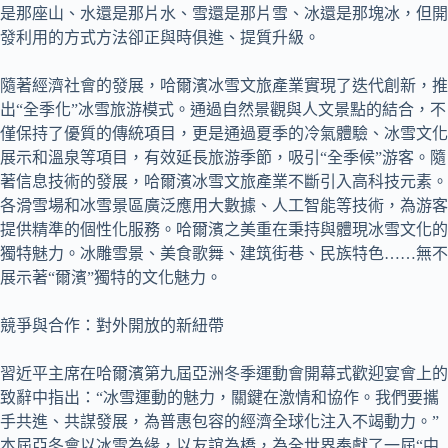
是那座山、水還是那片水、雪還是那片雪、冰還是那塊冰，但開
發利用的方式方法卻正與時俱進、提質升級。
隨著經濟社會的發展，哈爾濱冰雪文旅產業實現了迭代創新，推
出“全季化”冰雪旅游模式。通過自然景觀與人文景點的結合，不
僅保持了優質的傳統項目，更是通過夏季的冷氣體驗、冰雪文化
展示和溫泉等項目，有效延長旅游季節，吸引“全季候”游客。隨
著信息技術的發展，哈爾濱冰雪文旅產業不斷引入高科技元素。
各滑雪場和冰雪景區廣泛應用大數據、人工智能等技術，為游客
提供精準的個性化服務。哈爾濱之美重在秉持與體現冰雪文化的
獨特魅力。冰雕雪景、美食歌舞、建筑街巷、民族特色……無不
展示著“爾濱”獨特的文化魅力。
競爭與合作：對外開放的新紐帶
習近平主席在哈爾濱第九屆亞洲冬季運動會開幕式歡迎宴會上的
致辭中指出：“冰雪運動的魅力，關鍵在激情和協作。我們要攜
手共進、共謀發展，為普惠包容的經濟全球化注入不竭動力。”
本屆亞冬會以冰雪為緣，以友誼為橋，為全世界奉獻了一屆“中