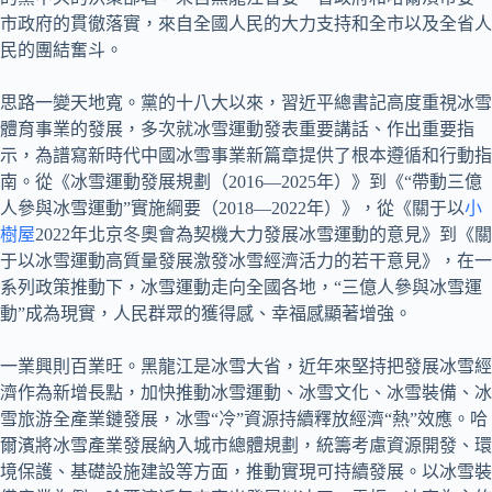
市政府的貫徹落實，來自全國人民的大力支持和全市以及全省人
民的團結奮斗。
思路一變天地寬。黨的十八大以來，習近平總書記高度重視冰雪
體育事業的發展，多次就冰雪運動發表重要講話、作出重要指
示，為譜寫新時代中國冰雪事業新篇章提供了根本遵循和行動指
南。從《冰雪運動發展規劃（2016—2025年）》到《“帶動三億
人參與冰雪運動”實施綱要（2018—2022年）》，從《關于以
小
樹屋
2022年北京冬奧會為契機大力發展冰雪運動的意見》到《關
于以冰雪運動高質量發展激發冰雪經濟活力的若干意見》，在一
系列政策推動下，冰雪運動走向全國各地，“三億人參與冰雪運
動”成為現實，人民群眾的獲得感、幸福感顯著增強。
一業興則百業旺。黑龍江是冰雪大省，近年來堅持把發展冰雪經
濟作為新增長點，加快推動冰雪運動、冰雪文化、冰雪裝備、冰
雪旅游全產業鏈發展，冰雪“冷”資源持續釋放經濟“熱”效應。哈
爾濱將冰雪產業發展納入城市總體規劃，統籌考慮資源開發、環
境保護、基礎設施建設等方面，推動實現可持續發展。以冰雪裝