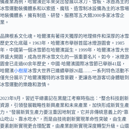
備產業為例，哈爾濱近年來突出發展以冰刀、雪板、冰壺為主的
冰雪運動裝備體系和以索道、魔毯、造雪制冰設備為主的冰雪場
地裝備體系，擁有制造、研發、服務等五大類2000多家冰雪企
業。
品牌根系文化魂。哈爾濱有著得天獨厚的地理條件和深厚的冰雪
歷史文化底蘊。1963年，哈爾濱市舉辦首屆冰燈游園會。1985
年，中國第一個冰雪節在哈爾濱誕生。1999年，哈爾濱冰雪大世
界盛大開園，成為世界冰雪文化的一張重要名片。如今，冰燈游
園會已走過60余年歷史，中國·哈爾濱國際冰雪節已舉辦41屆，
哈爾濱
小樹屋
冰雪大世界已連續舉辦26屆……一系列特色活動不
僅充分展示了哈爾濱獨特的冰雪景觀，更讓各地游客切身體驗到
冰雪運動的樂趣和激情。
2023年9月，習近平總書記在黑龍江考察時指出：“整合科技創新
資源，引領發展戰略性新興產業和未來產業，加快形成新質生產
力。”發展新質生產力要注重因地制宜，它并非傳統意義上的“靠
山吃山、靠水吃水”，而是由技術創新實現革命性突破，由生產
要素創新實現更合理配置，由產業創新實現深度轉型升級。山還