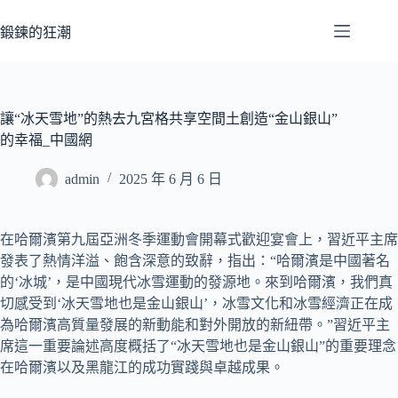
跳
至
鍛鍊的狂潮
主
要
內
容
讓“冰天雪地”的熱去九宮格共享空間土創造“金山銀山”
的幸福_中國網
admin
2025 年 6 月 6 日
在哈爾濱第九屆亞洲冬季運動會開幕式歡迎宴會上，習近平主席
發表了熱情洋溢、飽含深意的致辭，指出：“哈爾濱是中國著名
的‘冰城’，是中國現代冰雪運動的發源地。來到哈爾濱，我們真
切感受到‘冰天雪地也是金山銀山’，冰雪文化和冰雪經濟正在成
為哈爾濱高質量發展的新動能和對外開放的新紐帶。”習近平主
席這一重要論述高度概括了“冰天雪地也是金山銀山”的重要理念
在哈爾濱以及黑龍江的成功實踐與卓越成果。