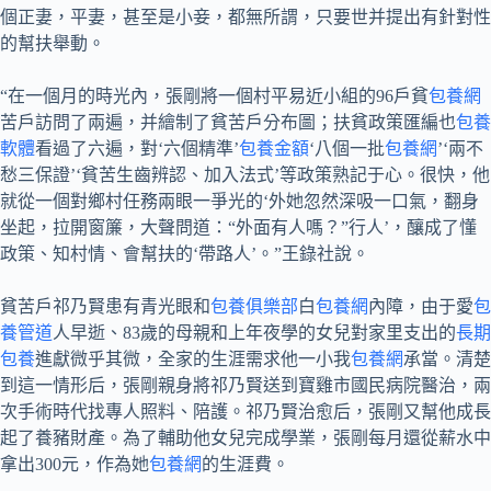
個正妻，平妻，甚至是小妾，都無所謂，只要世并提出有針對性
的幫扶舉動。
“在一個月的時光內，張剛將一個村平易近小組的96戶貧
包養網
苦戶訪問了兩遍，并繪制了貧苦戶分布圖；扶貧政策匯編也
包養
軟體
看過了六遍，對‘六個精準’
包養金額
‘八個一批
包養網
’‘兩不
愁三保證’‘貧苦生齒辨認、加入法式’等政策熟記于心。很快，他
就從一個對鄉村任務兩眼一爭光的‘外她忽然深吸一口氣，翻身
坐起，拉開窗簾，大聲問道：“外面有人嗎？”行人’，釀成了懂
政策、知村情、會幫扶的‘帶路人’。”王錄社說。
貧苦戶祁乃賢患有青光眼和
包養俱樂部
白
包養網
內障，由于愛
包
養管道
人早逝、83歲的母親和上年夜學的女兒對家里支出的
長期
包養
進獻微乎其微，全家的生涯需求他一小我
包養網
承當。清楚
到這一情形后，張剛親身將祁乃賢送到寶雞市國民病院醫治，兩
次手術時代找專人照料、陪護。祁乃賢治愈后，張剛又幫他成長
起了養豬財產。為了輔助他女兒完成學業，張剛每月還從薪水中
拿出300元，作為她
包養網
的生涯費。