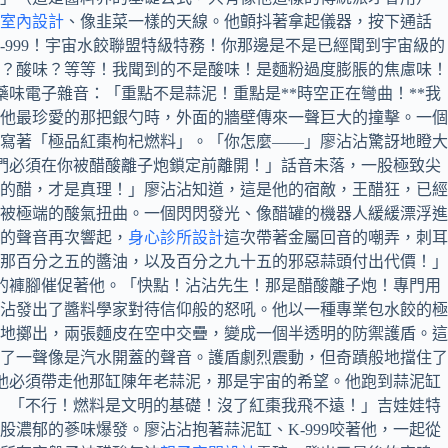
室內設計
、像韭菜一樣的天線。他顫抖著拿起儀器，按下通話
999！宇宙水餃聯盟特級特務！你那邊是不是已經聞到宇宙級的
？酸味？等等！我聞到的不是酸味！是麵粉過度膨脹的焦慮味！
藥味電子雜音：「重點不是蒜泥！重點是**時空正在彎曲！**我
他最珍愛的那把銀勺時，外面的牆壁傳來一聲巨大的撞擊。一個
寫著「極品紅棗枸杞燃料」。「你怎麼——」廖沾沾驚訝地瞪大
我們必須在你被醋酸離子炮鎖定前離開！」話音未落，一股極致尖
的醋，才是真理！」廖沾沾知道，這是他的宿敵，王醋狂，已經
被極端的酸氣扭曲。一個閃閃發光、像醋罐的機器人緩緩漂浮進
的聲音再次響起，
身心診所設計
這次帶著金屬回音的嘲弄，刺耳
那百分之五的醬油，以及百分之九十五的邪惡蒜頭付出代價！」
沾的褲腳催促著他。「快點！沾沾先生！那是醋酸離子炮！專門用
沾發出了醬料學家對待信仰般的怒吼。他以一種專業包水餃的極
地擲出，兩張麵皮在空中交疊，變成一個半透明的防禦護盾。這
了一聲像是汽水開蓋的聲音。護盾劇烈震動，但奇蹟般地擋住了
，他必須帶走他那缸陳年老蒜泥，那是宇宙的希望。他跑到蒜泥缸
！」「不行！燃料是文明的基礎！沒了紅棗我飛不遠！」吉娃娃特
股濃郁的蔘味爆發。廖沾沾抱著蒜泥缸、K-999咬著他，一起從