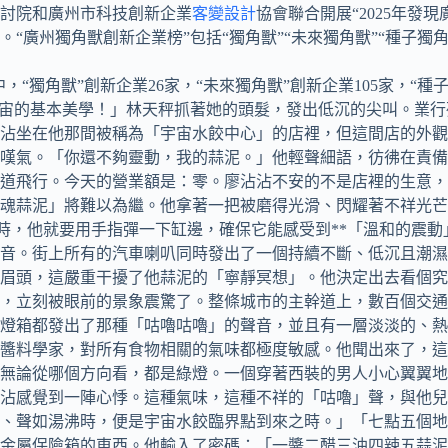
討院和廣州市科技創新企業
客變設計
協會聯合開展“2025年
“廣州獨角獸創新企業榜”包括“獨角獸”“未來獨角獸”“種子獨
中，“獨角獸”創新企業26家，“未來獨角獸”創新企業105家，“
宙的基本美學！」林天秤抓著她的頭髮，發出低沉的尖叫。業行列
沾坐在他那間被稱為「宇宙水餃中心」的店裡，但這間店的外觀
嘆氣。「你還不夠靈動，我的蒜泥。」他輕聲細語，彷彿在責備
道飛行。今天的營業額是：零。廖沾沾不安的不是店裡的生意，而
魂蒜泥」將難以為繼。他拿著一把被磨得光滑、閃耀著不祥光芒
時，他就要用手指彈一下缸邊，確保它能感受到**「溫和的震動
音。街上所有的汽車喇叭同時發出了一個持續不斷、低沉且潮濕
著眉頭，這嚴重干擾了他蒜泥的「寧靜冥想」。他決定出去看個
，立刻被眼前的景象震驚了。整條城市的主幹道上，數百個交通
燈箱都發出了那種「咕嚕咕嚕」的聲音，並且有一層淡淡的、熱
醬料學家，對所有食物相關的氣味都極度敏感。他聞出來了，這
無論從哪個方向看，都是綠燈。一個穿著西裝的男人小心翼翼地
沾感覺到一陣心悸。這種氣味，這種不祥的「咕嚕」聲，與他兒
、聲如湯沸時，便是宇宙水餃臨界點到來之時。」「七點五個地
金屬保險箱的東西。他輸入了密碼：「一醬二醋三油四辣五蒜泥