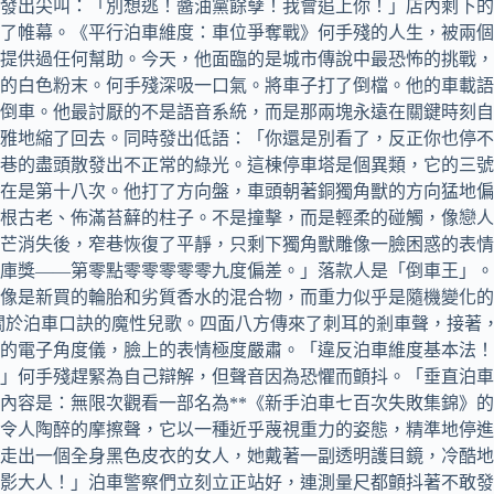
發出尖叫：「別想逃！醬油黨餘孽！我會追上你！」店內剩下的
了帷幕。《平行泊車維度：車位爭奪戰》何手殘的人生，被兩個
提供過任何幫助。今天，他面臨的是城市傳說中最恐怖的挑戰，
的白色粉末。何手殘深吸一口氣。將車子打了倒檔。他的車載語
倒車。他最討厭的不是語音系統，而是那兩塊永遠在關鍵時刻自
雅地縮了回去。同時發出低語：「你還是別看了，反正你也停不
巷的盡頭散發出不正常的綠光。這棟停車塔是個異類，它的三號
在是第十八次。他打了方向盤，車頭朝著銅獨角獸的方向猛地偏
一根古老、佈滿苔蘚的柱子。不是撞擊，而是輕柔的碰觸，像戀
芒消失後，窄巷恢復了平靜，只剩下獨角獸雕像一臉困惑的表情
庫獎——第零點零零零零零九度偏差。」落款人是「倒車王」。
像是新買的輪胎和劣質香水的混合物，而重力似乎是隨機變化的
關於泊車口訣的魔性兒歌。四面八方傳來了刺耳的剎車聲，接著
的電子角度儀，臉上的表情極度嚴肅。「違反泊車維度基本法！
」何手殘趕緊為自己辯解，但聲音因為恐懼而顫抖。「垂直泊車
內容是：無限次觀看一部名為**《新手泊車七百次失敗集錦》
令人陶醉的摩擦聲，它以一種近乎蔑視重力的姿態，精準地停進
上走出一個全身黑色皮衣的女人，她戴著一副透明護目鏡，冷酷
影大人！」泊車警察們立刻立正站好，連測量尺都顫抖著不敢發