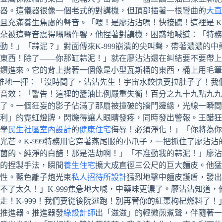
器。這儀器很像一個老式的對講機，但頂部插著一根彎曲的
大直
充滿養生焦慮的聲音。「喂！是廖沾沾嗎！快接聽！這裡是 K-
朵被這聲音震得嗡嗡作響，他捏著對講機，困惑地喊道：「特務
！」「蒜泥？」對面傳來K-999崩潰的尖叫聲，帶著濃濃的中
東西！除了——你那缸蒜泥！」就在廖沾沾還在糾結要不要帶上
鑽進來。它的背上揹著一個像是小型瓦斯桶的東西，桶上用毛筆
子優雅地一揮：「沒時間了，沾沾先生！宇宙水餃快要拉肚子了！
音效：「警告！這裡的醬油比例嚴重失衡！百分之九十九點九九
了。一個狂妄的影子佔滿了那扇被撞破的牆門邊緣，光線一瞬間
利」的霓虹燈牌，閃爍得讓人眼睛發疼，同時發出警報。王醋狂
學
民生社區室內設計
的
健康住宅
侮辱！必須淨化！」「你將為你
光芒。K-999特務用它穿著燕尾服的小爪子，一把抓住了廖沾
菌的、純淨的白醋！那是浩劫啊！」「不准動我的蒜泥！」廖沾
的捏製手法，瞬間
養生住宅
擴大成直徑三公尺的巨大麵皮。他猛
性。藍色離子炮光束
私人招待所設計
猛烈地擊中麵皮護盾，發出
不了太久！」K-999焦急地大喊，中藥味更濃了。廖沾沾知道
走！K-999！我們要從後院逃跑！別再管你的紅棗枸杞燃料了
推進器。推進器發
綠設計師
出「滋滋」的輕微煎煮聲，伴隨著一