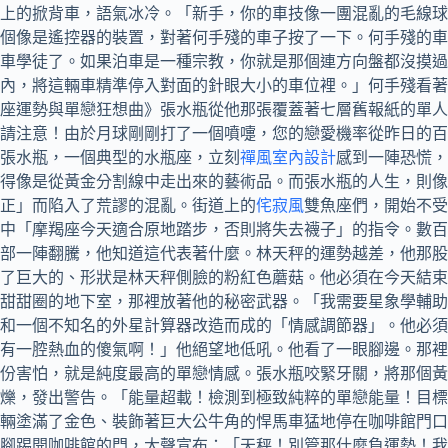
上的掀背車，語氣冰冷。「新手，你的車技像一團混亂的毛線球
個像是遙控器的裝置，對著何手殘的車子按了一下。何手殘的車
車學徒了。如果泊車是一種宗教，你就是那個連方向盤都沒摸
內，將這輛車精準停入對面的針眼大小的車位裡。」何手殘看著
座運勢與單戀狂想曲》張水瓶從他那張覆蓋著七層舊報紙的單人
請注意！由於月球剛剛打了一個噴嚏，您的戀愛機率從昨日的百
張水瓶，一個典型的水瓶座，立刻
禪風室內設計
感到一陣恐慌，
得像是從黃金分割線中走出來的藝術品。而張水瓶的人生，則像
正」而陷入了荒謬的混亂。街道上的
侘寂風
雙魚座們，開始不受
中「摩羯座今天適合原地踏步，否則將失去襪子」的指令。數百
部一陣翻騰，他知道這代表著什麼。林天秤的運勢越差，他那股
了巨大的、形狀是林天秤側臉的粉紅色蘑菇。他必須在今天結束
甜甜圈的地下室，那裡放著他的秘密武器。「我需要星象學輔助
和一個不知名的外星計算器改造而成的「情感調節器」。他必須
有一腔熱血的傻氣啊！」他絕望地低吼。他看了一眼腳邊。那裡
份害怕，就是純度最高的單戀情感。張水瓶咬緊牙關，將那個
爍，發出警告。「能量超載！檢測到極致純粹的單戀能量！目標
輛塗滿了金色、裝飾著巨大公牛角的悍馬車猛地停在咖啡館門口
腳踢開咖啡館的門，大聲宣布：「天秤！別管那什麼負運勢！我