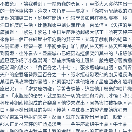
不放棄』，讓我看到了一絲愚蠢的勇氣。」車影大人突然掏出一
的一個停車格中。這次，夾角是——零度。「你被分配給我的泊
這是你的訓練工具，從現在開始，你得學會如何在零點零零一秒
泊車維度的生活，比他想象中還要無理頭一百萬倍。《失控的星
廣播聲。「緊急！緊急！今日星座運勢超級大修正！所有天秤座
來像是一個正在經歷中年危機的雙子座，充滿了戲劇性的絕望。
在隔壁棟、經營一家「平衡美學」咖啡館的林天秤。林天秤完美
到窗邊，往外看去。整座城市已經因為這個突如其來的「超級修
處已經形成了小型潟湖。那些摩羯座的上班族，嚴格遵守著廣播
經潮濕的淚水。「負百分之八十七？」張水瓶喃喃自語，感到胃
天秤的戀愛運勢跌至百分之二十，張水瓶就發現他的廚房裡長滿
某種具備攻擊性的實體。他緊張地跑進他堆滿了星座圖表和過期
座已哭」、「處女座勿碰」等警告標籤。這是他用廢棄的唱片機
波。「水瓶座的優勢，就是超脫一切的理性與冷靜…才怪！我只
秤座黃銅齒輪組成的音樂盒。他從未送出，因為害怕被拒絕。這
入口。機器發出刺耳的尖叫，接著，彈珠臺上的燈光開始瘋狂閃
的光束筆直地射向天空。然而，就在光束衝出屋頂的一瞬間，一
那人正是林天秤的狂熱追求者——金牛座霸總牛土豪。牛土豪一
始，你的運勢由我主宰！我的金錢，就是你的正面能量！」牛土