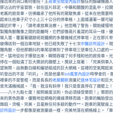
撞出來的洞口衝向後院。王
商業空間室內設計
醋狂的醋罐機器人
廖沾沾的宇宙冒險，就在這片蒜泥、中藥和醋酸的混亂中，拉開
老舊的掀背車，彷彿繼承了他所有的駕駛焦慮，從未在他需要時
起來比他車子尺寸小上三十公分的停車格，上面還灑著一層可疑
趨近於零。」「請考慮放棄治療。」他忽略了警告，開始緩慢地
製獨角獸雕像之間的距離時，它們卻像兩片羞澀的耳朵一樣，優
聳入雲、覆蓋著鏽跡斑斑鐵網的多層機械式停車塔，正在那片窄
被傳送到一個泊車地獄。他已經失敗了十七次
中醫診所設計
。現
獨角獸，但他那顫抖的車尾卻擦到了停車塔三號車位入口處的
芒。猛地從柱子爆發出來，瞬間吞噬了何手殘和他的掀背車。光
停在一個貼滿了巨大獎狀的牆壁上。獎狀上寫著：「完美倒車入
望無際、由無數白線和編號組成的巨大網格。這裡的空氣聞起來
叭發出的不是「叭叭」，而是他童年
loft風室內設計
時學會的、
裡拿的不是警棍，而是長長的
老屋翻新
測量尺
退休宅設計
和巨大
音充滿機械感。「我、我沒有斜停！我只是垂直停在了牆壁上！
——八十九點七度！按照維度法則，你必須接受懲罰！」懲罰的
來的黑色跑車，優雅地從網格的邊緣漂移而過。跑車的輪胎發出
舞蹈，流暢、完美，且毫無任何多餘的動作**。跑車的駕駛座
診所設計
一步都像是被測量過一樣，完美地落在網格線上。「車