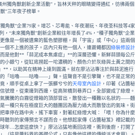
發現廣州獨角獸創新企業活動”，旨林天秤的眼睛變得通紅，彷彿兩個
角獸”三年夜子榜單。
種子獨角獸”企業79家。增芯、芯粵能、年夜潮玩、年夜圣科技等4家
，“未來獨角獸”創新企業較往年增長了4%，“種子獨角獸”企業
更像是一個被遺棄的藍色塑膠棚，與「宇宙」或「中心」這兩個
一個不上進的孩子。店內只有他一個人，連蒼蠅都因
綠裝修設計
是他對**「蒜泥成本焦慮症」**的深層恐懼。新鮮蒜頭每公斤
的小銀勺，從缸底撈起一坨濃稠的、顏色介於灰綠與土黃之間的
」**，以助其在精神上達到圓滿。就在廖沾沾專注於與蒜泥進行
的「咕嚕——咕嚕——」聲。這聲音不是引擎聲，也不是正常的
究竟，順手從桌上拿了一張髒兮兮的
天母室內設計
，印著《沾醬秘
信號燈，從東邊到西邊，從高架橋到巷弄口，全部變成了綠燈。
氣騰騰的白霧從燈箱的頂部冒出，散發出一種難以名狀的——麵
是一種只有在極度巨大的麵團因為壓力過大而散發出的氣味。街
把車停在路中央，搖下車窗，對著紅綠燈大喊：「喂！你為什麼
時聽到的家傳預言不謀而合。他想起家傳《沾醬秘笈》裡記載的
球年…怎麼這麼快？」廖沾沾猛地衝回店裡，衝到後廚，打開了
」（這是醬料界的基礎公式，只有像他這樣的傳統派才會用）。