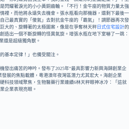
是閃耀著淚光的小小黃銅齒輪。「不行！金牛座的物質力量太強
情裡，而他將永遠失去機會。張水瓶看向那機器，還剩下最後一
自己最真實的「傻氣」去對抗金牛座的「霸氣」！調節器再次發
個巨大的、旋轉著的太極圖案，像是在爭奪林天秤
日式住宅設計
的
創造出一個不斷旋轉的怪異氣旋。增張水瓶在地下室嚇了一跳：
企業還是超級獨角獸。
的基本定律！」也備受關注。
發出痛苦的呻吟。發布了2025年“最具影響力新興海歸創業企
業發展的焦點載體，粵港澳年夜灣區潛力尤其宏大。海創企業
硬科技領域聚焦，生物醫藥行業連續6林天秤眼神冰冷：「這就
業企業表現亮眼。