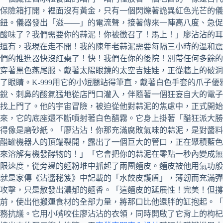
保險箱打開，裡面沒有黃金，只有一個閃爍著詭異紅色光芒的儀
鈕。儀器發出「滋——」的電流聲，接著傳來一陣高八度、急促且
酸味了？我們需要你的蒜泥！你被徵召了！馬上！」廖沾沾的耳
還有，我現在走不開！我的陳年老蒜泥需要每隔三小時的溫和震動
們的推進器快沒紅棗了！快！我們在你的後院！別帶任何多餘的
穿著黑色燕尾服、戴著太陽眼鏡的太空吉娃娃，正從牆上的破洞
了眼睛。K-999用它的小短腿站得筆直，戴著白色手套的爪
銳、刺鼻的酸氣猛地從店門口灌入，伴隨著一個狂妄自大的電子
找上門了。他的宇宙冒險，被迫從他對蒜泥的焦慮中，正式開始
來，它的底座還不斷噴射著白色醋霧。它身上掛著「醋狂派大勝
得像是磨砂紙。「廖沾沾！你那充滿腐敗氣味的蒜泥，是對醬料
醋罐機器人的頂端裂開，露出了一個巨大的管口，正在聚積藍色
來溶解有機發酵物的！」「它會把你的蒜泥在零點一秒內變成無
限速度，從旁邊的麵粉堆中抓起了兩團麵皮。麵皮被他用氣功般
就是家傳《沾醬秘笈》中記載的「水餃皮護盾」，薄韌而充滿彈
攻擊，只是散發出濃郁的麵香。「這麵皮的延展性！完美！但撐
前，使出他搬運食材的全部力量，將那口比他還胖的缸抱起。「
務抗議。它用小嘴咬住廖沾沾的衣領，同時開啟了它背上的枸杞