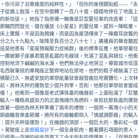
。你污染了泊車維度的純粹性。」「但你的後視鏡貼紙——『永
子從牆上脫落，在空中旋轉了一百八十度，穩穩地停在了地面上
過的新信徒。」她指了指旁邊一輛像是巨型嬰兒車的改造車：「
那輛閃閃發光、還在播放《小星星》的嬰兒車，感到一陣眩暈。
床上驚醒，不是因為鬧鐘，而是因為屋頂傳來了一陣震耳欲聾的
分之九十九點九，陡降至負百分之八十七！」廣播員的聲音聽起
這是他患有「星座預報壓力症候群」後的標準反應。他單戀著住
一團被獅子座暴君隨意亂踢的毛線球，充滿了混亂與錯位。他衝
控制地流下鹹鹹的海水淚，他們無法停止地哭泣，導致城市低窪
名西裝筆挺的摩羯座正整齊地站在原地，他們的鞋子裡裝滿了已
積壓已久、無處安放的單戀能量就會越發瘋狂地實體化。上次林
前，將林天秤的運勢至少提升到零。否則，他那份單戀就會變成
儀！」他衝到一個像是老式彈珠臺的機器前，上面貼滿了「巨蟹
輸入一種極具感染力的正面情緒作為燃料，來抵抗那負面的運勢
放著一個他為林天秤準備了兩年的禮物：一個用一萬塊小小的天
黃銅齒輪音樂盒砸爛，將所有的齒輪都倒入「情感調節器」的輸
：提升天秤座運勢！」在機器的頂部，一個巨大的、像彩虹一樣
。駕駛座上走
遊艇設計
下一個全身肌肉、戴著鑽石項圈的男人，
已經用一百噸的純金箔買下了今天所有的壞運氣！」「從現在開