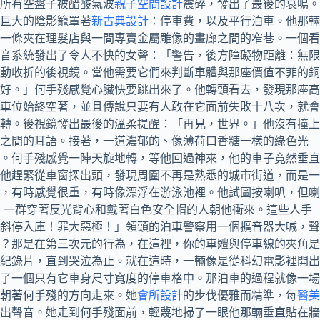
所有空盤子被醋酸氣波
親子空間設計
震碎，發出了最後的哀鳴。
巨大的陰影籠罩著
新古典設計
：停車費，以及平行泊車。他那輛
一條夾在理髮店與一間專賣金屬雕像的畫廊之間的窄巷。一個看
音系統發出了令人不快的女聲：「警告，後方障礙物距離：無限
動收折的後視鏡。當他需要它們來判斷車體與那座價值不菲的銅
好。」何手殘感覺心臟快要跳出來了。他轉頭看去，發現那座高
車位始終空著，並且傳說只要有人敢在它面前失敗十八次，就會
轉。後視鏡發出最後的溫柔提醒：「再見，世界。」他沒有撞上
人之間的耳語。接著，一道濃郁的、像薄荷口香糖一樣的綠色光
。何手殘感覺一陣天旋地轉，等他回過神來，他的車子竟然垂直
他趕緊從車窗探出頭，發現周圍不再是熟悉的城市街道，而是一
，有時感覺很重，有時像漂浮在游泳池裡。他試圖按喇叭，但喇
，一群穿著反光背心和戴著白色安全帽的人朝他衝來。這些人手
斜停入庫！罪大惡極！」領頭的泊車警察用一個擴音器大喊，聲
？那是在第三次元的行為，在這裡，你的車體與停車線的夾角是
的紀錄片，直到哭泣為止。就在這時，一輛像是從科幻電影裡開出
了一個只有它車身尺寸寬度的停車格中。那泊車的過程就像一場
地朝著何手殘的方向走來。她
會所設計
的步伐優雅而精準，每
醫美
出聲音。她走到何手殘面前，輕蔑地掃了一眼他那輛垂直貼在牆