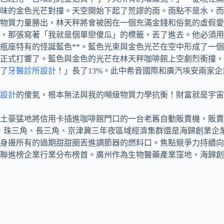
味的金色光芒對撞。天空開始下起了荒謬的雨。雨點不是水，而
物質力量勝出，林天秤將會被困在一個充滿金錢和俗氣的虛假愛
，那張寫著「我就是個單戀傻瓜」的標籤，丟了進去。他必須用
瓶座特有的怪誕藍色**。藍色光束與金色光芒在空中形成了一
正式打響了。藍色與金色的光芒在林天秤咖啡館上空劇烈衝撞，
了
牙醫診所設計
！」長了13%。此中希音國際和廣汽埃安兩家
設計
的傻氣，根本無法與我的噸級物質力學抗衡！財富就是宇宙
土豪猛地將信用卡插進咖啡館門口的一台老舊自動販賣機，販賣機
，珠三角、長三角、京津冀三年夜區域經濟集群還是海歸創業企
身邊所有的過期甜甜圈丟進調節器的燃料口。焦點競爭力持續向
聯進榜企業行業分布榜首。廣州作為生物醫藥產業窪地，海歸創