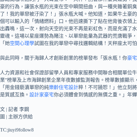
豪的行為，讓張水瓶的光束在空中瞬間扭曲，與一種夾雜著銅臭
了！我的單戀被汙染了！」張水瓶大喊。他知道，如果牛土豪的
個可以輸入的「情緒燃料」口。他迅速撕下了貼在他背後衣領上
出轟鳴，這一次，射向天空的光束不再是彩虹色，而是充滿了水
靈魂。這場以星座運勢為賭注、以單戀能量為武器的荒唐戰爭，
「她
空間心理學
試圖在我的單戀中尋找邏輯結構！天秤座太可怕
與此同時，關于海歸人才創新創業的榜單發布「張水瓶！你
豪宅
人力資源和社會保證部留學人員和專家服務中間聯合相關單位牛
業”榜單及上市海歸創業企業年夜數據監測報告。榜單數據顯示
「用金錢褻瀆單戀的純
樂齡住宅設計
粹！不可饒恕！」他立刻將
是質感互換。
設計家豪宅
你必須體會到情感的無價之重。」年蟬
文 | 記者 李鋼
圖 | 主辦方供給
TC:jiuyi9follow8