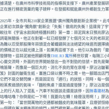
據清楚，在廣州市科學技術局的指導與支撐下，廣州產業發展研
正在進行精密測量的電子磅秤。在發掘和賦能廣州外鄉創生力軍。
2025年，全市共有210家企業進選“廣州獨角獸創新企業榜”。此
企業初次躋身“獨角獸”創新企「失衡！徹底的失衡！這違背了宇
較往年《宇宙水餃與終極醬料師》第一章：蒜泥與末日預兆廖沾
詞毫無關係。他正在對著一缸已經發酵了七個月又七天的老蒜泥
為難以忍受那股陳年蒜頭混合著鐵鏽與淡淡絕望的味道而選擇繞
的價格正在以超光速上漲，如果再這樣下去，他引以為傲的「靈
發酵物。這蒜泥被他照顧得像
THE R3 寓所
稀世珍寶，每隔三小
心靈交流時，外面的世界開始發出一些不對勁的信號。首先是聲
鳴笛聲，而像是一個巨大的、消化不良的胃在哀嚎。廖沾沾皺
笈》封面的皺衛生紙，塞進口袋以備不時之需。他一腳踏出店門
它們不是交替閃爍，而是固定在「通行」的狀態，同時，每一個
粉蒸煮過頭的氣味。「麵粉焦慮？還是過度發酵？」廖沾沾是個
上的行人陷入了混亂。汽車不知道該走還是該停，因
無毒建材
為
咕嚕咕嚕？你倒是紅一下啊！我要向左轉！綠燈沒用啊！」廖沾
第一句：「當世間萬物的交通都被麵皮的氣味籠罩，且燈號恒綠
一個藏在舊冰櫃後面的暗門。暗門裡放著一個老舊的、像是古代