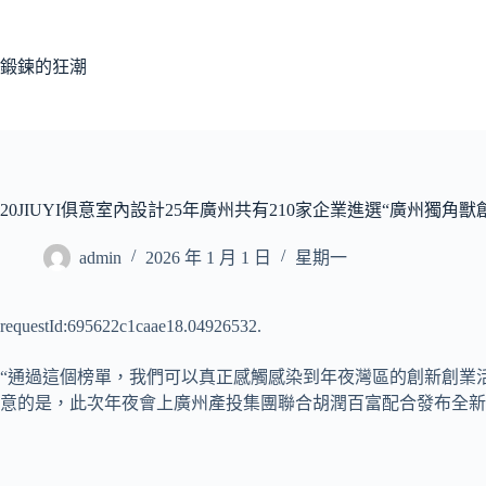
跳
至
主
鍛鍊的狂潮
要
內
容
20JIUYI俱意室內設計25年廣州共有210家企業進選“廣州獨角獸
admin
2026 年 1 月 1 日
星期一
requestId:695622c1caae18.04926532.
“通過這個榜單，我們可以真正感觸感染到年夜灣區的創新創業活
意的是，此次年夜會上廣州產投集團聯合胡潤百富配合發布全新榜