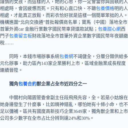
謹慎的女孩，而這樣的人，她的心思，你一定會當你與固執的人
相處時，會因疲憊而死。只有和心直口快、不聰
包養價格
明的人
相處，才能真正放鬆，而彩衣恰好就是這樣一個簡單笨拙的人。
機構進圍“北向交換通”首批報價商名單；寶馬（中國）落地全市
首筆外資car 金融行業數字國民幣車貸還款試點；
包養甜心網
西
門子
包養留言板
財政落地全市首筆外資企業數字國民幣年夜額繳
稅……
同時，本錢市場辦事系統
包養網
不竭健全，分層分類供給多
元化辦事，助力區內143家企業勝利上市，區域金融業成長程度
連續晉陞。
獨角
包養合約
獸企業占全市近四分之一
中關村向陽園管委會副主任段飛飛先容，全。若是小姑娘在
她身邊發生了什麼事，比如精神錯亂，哪怕她有十條小命，也不
足以彌補。區共有國度高新技巧企業3649家，獨角獸企業和上市
公司多少數字在全市占比分辨到達24%和30%。