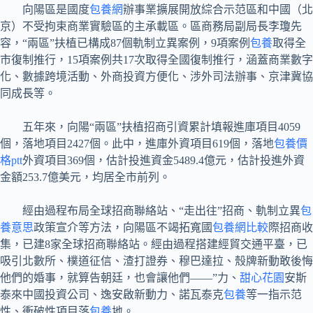
向陽區是國度
包養網
辦事業擴展開放綜合示范區和中國（北
京）不受拘束商業實驗區的主承載區。區商務局副局長李瓊先
容，“兩區”扶植已構成87個軌制立異案例，9項案例
包養
取得全
市復制推行，15項案例共17次取得全國復制推行，涵蓋商業數字
化、數據跨境活動、外商投資方便化、涉外司法辦事、京津冀協
同成長等。
五年來，向陽“兩區”扶植招商引資累計填報進庫項目4059
個，落地項目2427個。此中，進庫外資項目619個，落地
包養價
格ptt
外資項目369個，估計投進資金5489.4億元，估計投進外資
金額253.7億美元，均居全市前列。
經由過程布局全球招商聯絡站、“走出往”招商、軌制立異
包
養意思
政策宣介等方法，向陽區不竭拓寬國
包養網比較
際招商收
集，已建8家全球招商聯絡站。經由過程搭建經貿交通平臺，已
吸引北數所、樸道征信、渣打證券、穆巴達拉、殼牌新動敢後悔
他們的婚事，就算告朝廷，也會讓他們——”力、
甜心花園
安斯
泰來中國投資公司、逸安啟新動力、諾瓦泰克
包養
等一指示范
性、衝破性項目落
包養
地。