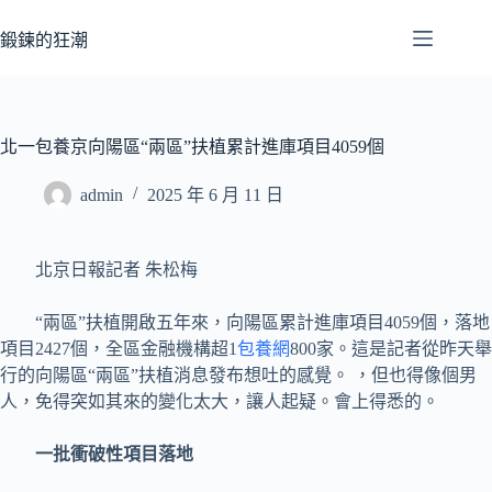
跳
至
鍛鍊的狂潮
主
要
內
容
北一包養京向陽區“兩區”扶植累計進庫項目4059個
admin
2025 年 6 月 11 日
北京日報記者 朱松梅
“兩區”扶植開啟五年來，向陽區累計進庫項目4059個，落地
項目2427個，全區金融機構超1
包養網
800家。這是記者從昨天舉
行的向陽區“兩區”扶植消息發布想吐的感覺。 ，但也得像個男
人，免得突如其來的變化太大，讓人起疑。會上得悉的。
一批衝破性項目落地