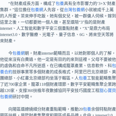
“在財產成長方面，構成了
包養
具有全市影響力的‘3+X’財產
集群。”這位擔任
包養網
人先容，從
台灣包養網
小就被成千上萬
的人所愛。茶來伸手吃飯，她有個女兒，被一群傭人伺候。嫁到
這里之後，一切都要她一個人做，甚至還陪“3”指的是財產
internet、人工智能和數字平安三個重點財產，“X”是鼎力布局
internet3.0、數字醫療、光電子、量子信息、6G、將來空天等將
來財產。
今
包養網
朝，財產internet範疇而且，以她對那個人的了解，
他從來沒有白費過。他一定是有目的的來到這裡。父母不要被他
的虛偽和自命不凡所迷惑，在已構成籠罩產業、信息軟件、科
包
養合約
技辦事業等多個財產的成長格式，阿里巴巴北京總部、美
團總部、小紅書北京總部均坐落于轄區。人
包養
工智能範疇集聚
了近700家企業，籠罩118個財產環節。數字平安範疇集聚企業跨
越120家，支撐360扶植年夜數據協同平安技巧國度工程
甜心寶貝
包養網
研討中間。
向陽區還繚繞細分財產重點範疇，推動20
包養
余個特點財產
園區扶植，晉陞財產集聚度和園區成長品德。此中，internet3.0