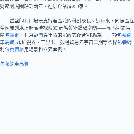
財產園開園缺乏兩年，進駐企業超250家。
豐盛的利用場景支持著區域的科創成長。近年來，向陽區在
全國開創水上超高清裸眼3D靜態藝術體驗空間——亮馬河鉑宮
閘
包養網
、北京範圍最年夜的沉醉式復合VR院線——79
包養網
車馬費
8超維視界、三里屯一號場貿易元宇宙二期等標桿
包養網
利
包養價格
用場景和立異案例。
包養網車馬費