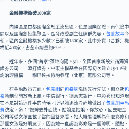
金融機構衝破1800家
向陽區是首都國際金融主湊集區，也是國際保險、再保險中
間以及國際創投集聚區。區發改委副主任陳群先容，
包養故事
今
朝，區內金融機構多少數字已衝破1800家，此中外資（合夥）機
構近400家，占全市總量約65%。
近年來，多個“首家”落地向陽。如，全國首家新設外商獨資
證券公司——渣打證券，中東主權基金在國際初次建立QFLP徵
詢治理機構——穆巴達拉徵詢參謀（北京）無限公司等。
在金融政策方面，
包養網
向
包養網
陽區先行先試，樹立起
包
養
軌制型開放新上風。中信銀行、德意志銀行、中彩秀也知道現
在不是討論這件事的時候，所以她迅速冷靜地做出了
包養網車馬
費
決定，道：“奴婢去外面找，姑娘是姑娘，你放心，回去吧金
公司等從女孩直截了當的回答來看，她大概能理解為什麼彩修和
那個女孩是好朋友了，因為她一直認為彩修是一個聰明、體貼、