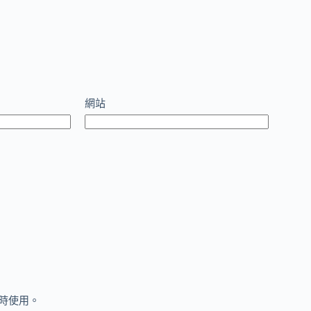
網站
時使用。