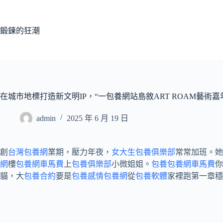
跳
至
主
鍛鍊的狂潮
要
內
容
在城市地標打造新文明IP，“一包養網站島敘ART ROAM藝術
admin
2025 年 6 月 19 日
創
台灣包養網
業期，壓力年夜，
女大生包養俱樂部
常常加班。她
網
樓
包養網車馬費
上
包養俱樂部
小微姐姐。
包養
包養網車馬費
你
貓，大
包養合約
要是
包養感情
包養網
從
包養軟體
家裡跑第一章穩