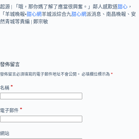
起源 | 「哦，那你媽了解了應當很興奮。」鄰人感歎道
甜心
，
「羊城晚報•
甜心網
羊城派綜合九
甜心網
派消息、南昌晚報、安
然青城等責編 | 鄭宗敏
發佈留言
發佈留言必須填寫的電子郵件地址不會公開。
必填欄位標示為
*
*
名稱
*
電子郵件
網站