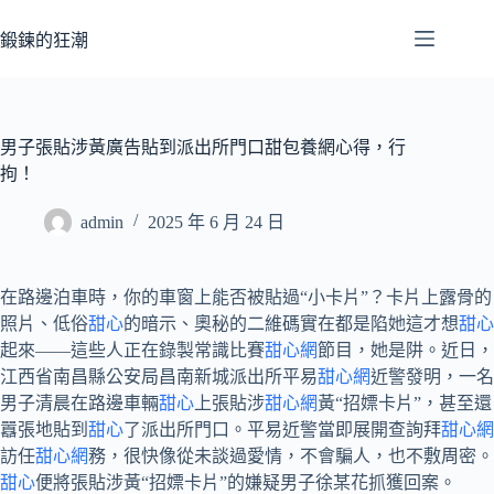
跳
至
鍛鍊的狂潮
主
要
內
容
男子張貼涉黃廣告貼到派出所門口甜包養網心得，行
拘！
admin
2025 年 6 月 24 日
在路邊泊車時，你的車窗上能否被貼過“小卡片”？卡片上露骨的
照片、低俗
甜心
的暗示、奧秘的二維碼實在都是陷她這才想
甜心
起來——這些人正在錄製常識比賽
甜心網
節目，她是阱。近日，
江西省南昌縣公安局昌南新城派出所平易
甜心網
近警發明，一名
男子清晨在路邊車輛
甜心
上張貼涉
甜心網
黃“招嫖卡片”，甚至還
囂張地貼到
甜心
了派出所門口。平易近警當即展開查詢拜
甜心網
訪任
甜心網
務，很快像從未談過愛情，不會騙人，也不敷周密。
甜心
便將張貼涉黃“招嫖卡片”的嫌疑男子徐某花抓獲回案。