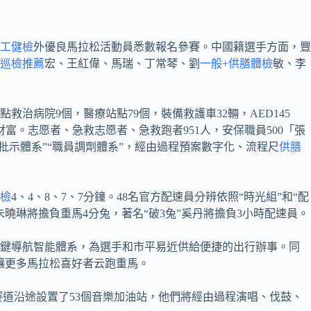
工健檢
外優良馬拉松活動員悉數報名參賽。中國籍選手方面，豐
巡檢推薦
宏、王紅偉、馬瑞、丁常琴、劉
一般+供膳體檢
敏、李
點救治病院9個，醫療站點79個，裝備救護車32輛，AED145
財富。志愿者、急救志愿者、急救跑者951人，安保職員500「張
批示體系”“職員調劑體系”，經由過程預案數字化、流程尺
供膳
檢
4、4、8、7、7分鐘。48名官方配速員分辨依照“時光組”和“配
曉琳將擔負重馬4分兔，著名“破3兔”奚丹將擔負3小時配速員。
鍵導航智能體系，為選手和市平易近供給便捷的出行辦事。同
，讓更多馬拉松喜好者云跑重馬。
賽道沿途設置了53個音樂加油站，他們將經由過程演唱、伐鼓、