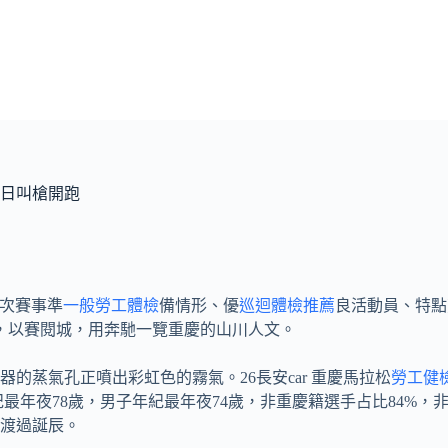
周日叫槍開跑
本次賽事準
一般勞工體檢
備情形、優
巡迴體檢推薦
良活動員、特點
，以賽閱城，用奔馳一覽重慶的山川人文。
的蒸氣孔正噴出彩虹色的霧氣。26長安car 重慶馬拉松
勞工健
最年夜78歲，男子年紀最年夜74歲，非重慶籍選手占比84%，
道渡過誕辰。