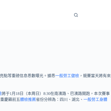
亮點等重磅信息悉數曝光。據悉
一般勞工健檢
，競賽當天將有來
檢
將于1月18日（本周日）8:30在南濱路、巴濱路開跑，本次賽事
非重慶籍前五
體檢推薦
省份分辨為：四川、湖北、
一般勞工身體