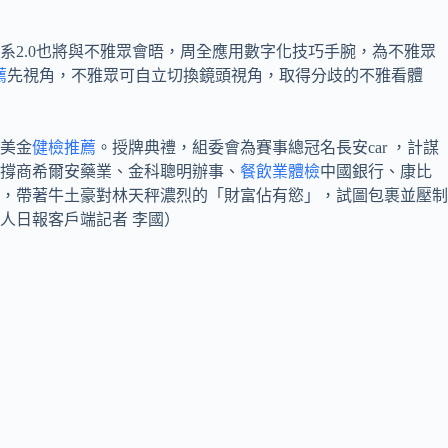
2.0也將與不雅眾會晤，周全應用數字化技巧手腕，為不雅眾
薦
先視角，不雅眾可自立切換鏡頭視角，取得分歧的不雅看體
美金
健檢推薦
。授牌典禮，組委會為賽事總冠名長安car ，計謀
撐商希爾安藥業、金科聰明辦事、
餐飲業體檢
中國銀行、康比
，帶著牛土豪對林天秤濃烈的「財富佔有慾」，試圖包裹並壓制
人日報客戶端記者 李國）