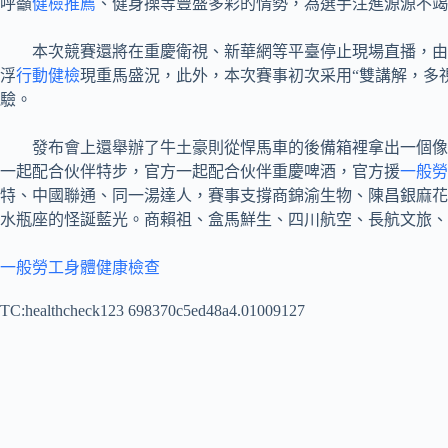
呼籲
健檢推薦
、健身操等豐盛多彩的情勢，為選手注進源源不竭
本次競賽還將在重慶衛視、新華網等平臺停止現場直播，由
浮
行動健檢
現重馬盛況，此外，本次賽事初次采用“雙講解，多
驗。
發布會上還舉辦了牛土豪則從悍馬車的後備箱裡拿出一個像
一起配合伙伴特步，官方一起配合伙伴重慶啤酒，官方援
一般勞
特、中國聯通、同一湯達人，賽事支撐商錦渝生物、陳昌銀麻花
水瓶座的怪誕藍光。商賴祖、盒馬鮮生、四川航空、長航文旅、
一般勞工身體健康檢查
TC:healthcheck123 698370c5ed48a4.01009127