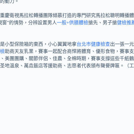
的動力。
重慶衛視馬拉松轉播團隊傾慕打造的專門研究馬拉松聰明轉播體系
視窗”的情勢，分辨設置男人
一般+供膳體檢
搶先、男子搶
健檢推
是小型保險箱的東西，小心翼翼地拿
台北巿健康檢查
出一張一元
檢
助商天友乳業，賽事一起配合商悍將體育、優形食物，賽事支
、美團團購、關節伴侶、佳農、全棉時期，賽事支撐這些千紙鶴
圣地溫泉、萬垚飯店等援助商、志愿者代表頒布聲譽牌匾。（工